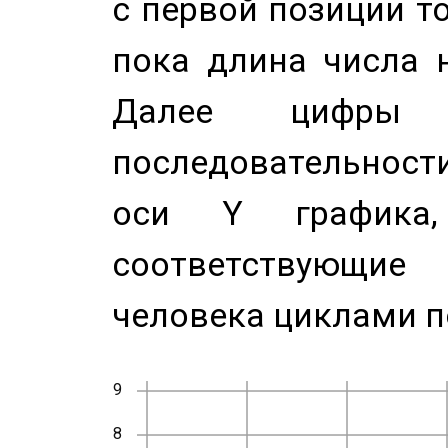
с первой позиции то
пока длина числа н
Далее цифры 
последовательност
оси Y график
соответствующи
человека циклами п