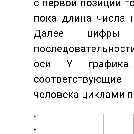
с первой позиции то
пока длина числа н
Далее цифры 
последовательност
оси Y график
соответствующи
человека циклами п