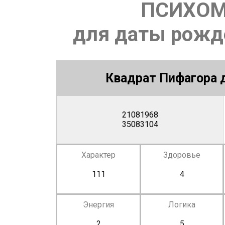
ПСИХОМ
для даты рожде
Квадрат Пифагора д
21081968
35083104
Характер
Здоровье
111
4
Энергия
Логика
2
5