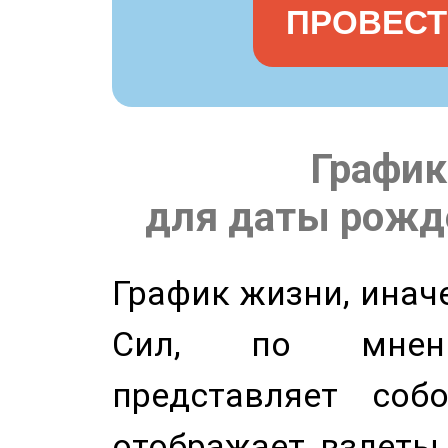
ПРОВЕСТ
График
для даты рожде
График жизни, инач
Сил, по мнени
представляет соб
отображает взлеты 