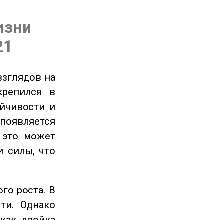
изни
21
взглядов на
крепился в
ойчивости и
появляется
 это может
и силы, что
го роста. В
ти. Однако
 как двойка