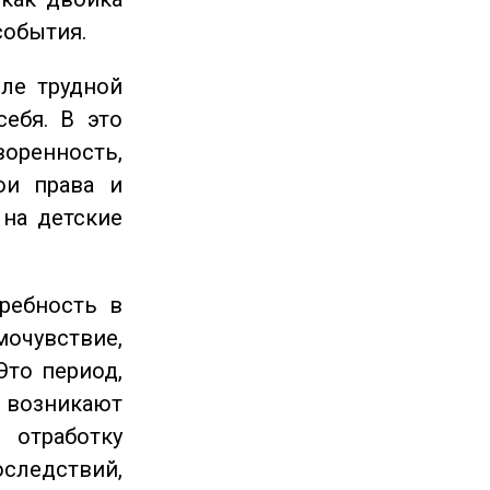
события.
ле трудной
себя. В это
енность,
ои права и
 на детские
ребность в
очувствие,
Это период,
озникают
отработку
следствий,