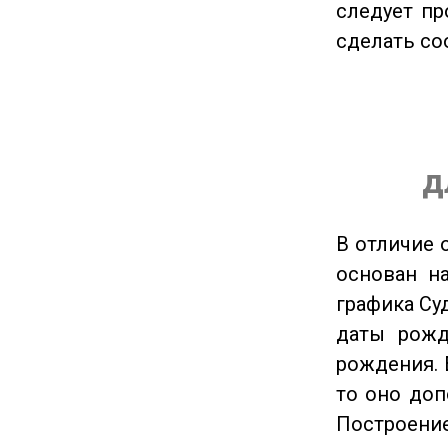
следует пр
сделать с
д
В отличие 
основан на
графика Су
даты рожд
рождения. 
то оно доп
Построение