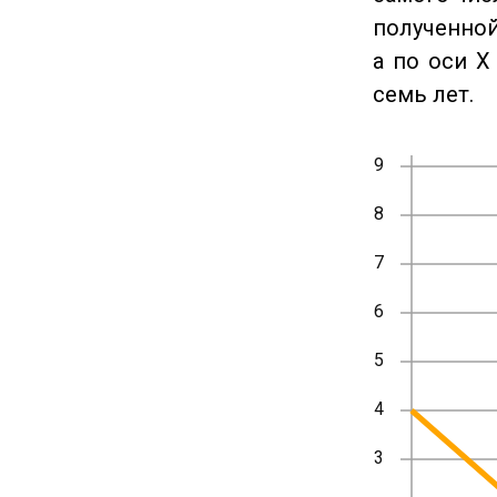
полученной
а по оси X
семь лет.