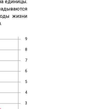
на единицы.
ладываются
годы жизни
.