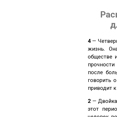
Рас
д
4
— Четверк
жизнь. Он
обществе и
прочности
после боль
говорить о
приводит к
2
— Двойка 
этот пери
человек во