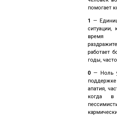
помогает к
1
— Единиц
ситуации, 
время ч
раздражит
работает б
годы, част
0
— Ноль у
поддержке 
апатия, ча
когда в
пессимис
кармическ