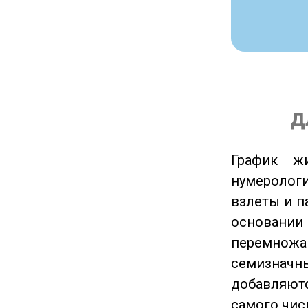
д
График ж
нумеролог
взлеты и п
основании
перемножа
семизначны
добавляютс
самого чис