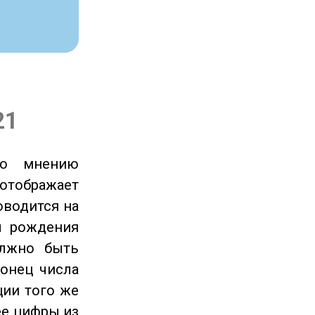
21
по мнению
отображает
оводится на
ы рождения
олжно быть
онец числа
ции того же
ее цифры из