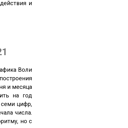
 действия и
21
рафика Воли
 построения
ня и месяца
ить на год
 семи цифр,
чала числа.
ритму, но с