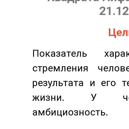
21.12
Цель
Показатель харак
стремления челов
результата и его 
жизни. У чел
амбициозность.