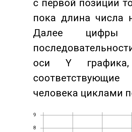
с первой позиции то
пока длина числа н
Далее цифры 
последовательност
оси Y график
соответствующи
человека циклами п