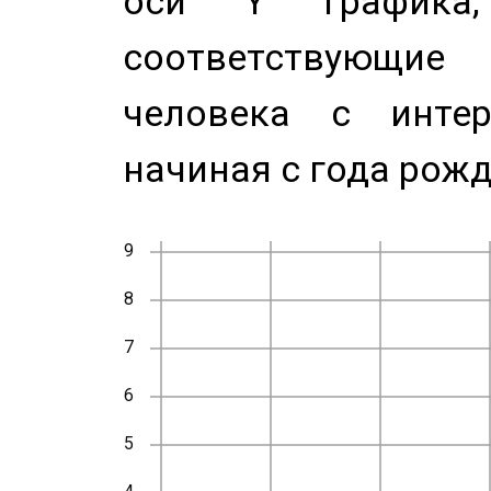
оси Y график
соответствующи
человека с инте
начиная с года рожд