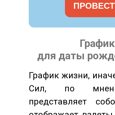
ПРОВЕСТ
График
для даты рожде
График жизни, инач
Сил, по мнени
представляет соб
отображает взлеты 