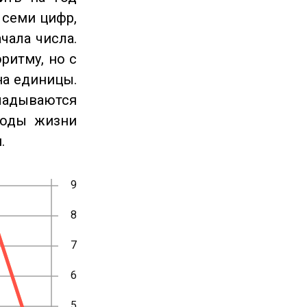
 семи цифр,
чала числа.
ритму, но с
на единицы.
ладываются
годы жизни
.