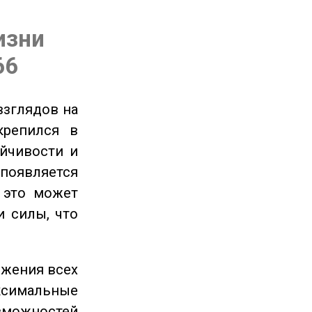
изни
66
взглядов на
крепился в
ойчивости и
появляется
 это может
и силы, что
ижения всех
симальные
зможностей