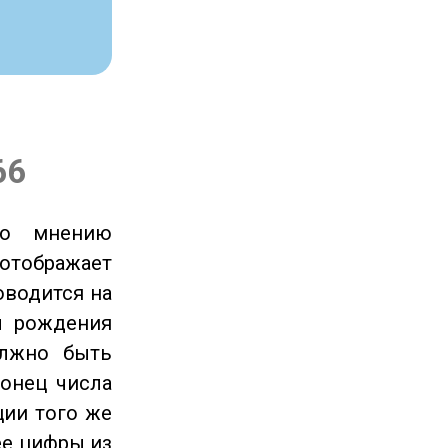
66
по мнению
отображает
оводится на
ы рождения
олжно быть
онец числа
ции того же
ее цифры из