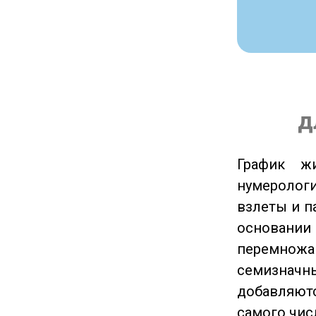
д
График ж
нумеролог
взлеты и п
основании
перемножа
семизначны
добавляютс
самого чис