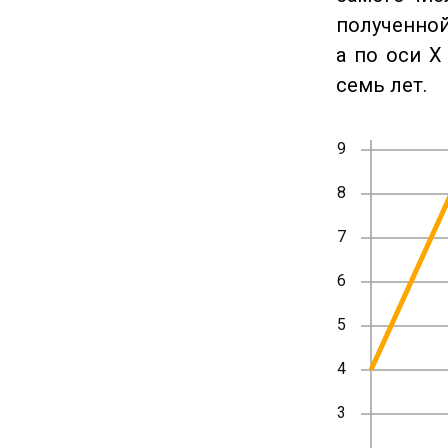
полученной
а по оси X
семь лет.