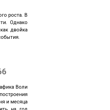
го роста. В
ти. Однако
 как двойка
события.
66
рафика Воли
 построения
ня и месяца
ить на год