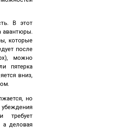
ть. В этот
а авантюры.
ы, которые
едует после
рх), можно
ли пятерка
яется вниз,
ом.
жается, но
и убеждения
и требует
 а деловая