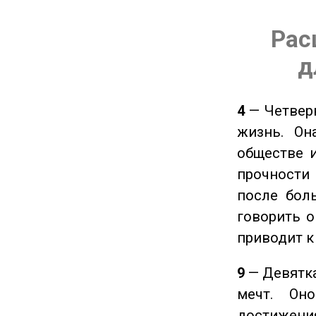
Рас
д
4
— Четверк
жизнь. Он
обществе и
прочности
после боль
говорить о
приводит к
9
— Девятка
мечт. Он
достижения