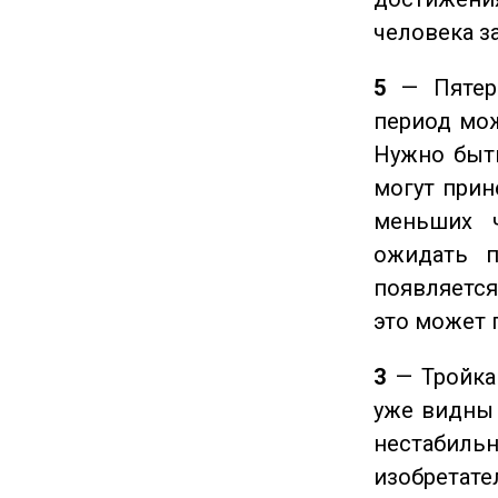
человека з
5
— Пятерк
период мож
Нужно быт
могут прине
меньших ч
ожидать п
появляется
это может 
3
— Тройка 
уже видны 
нестабил
изобретате