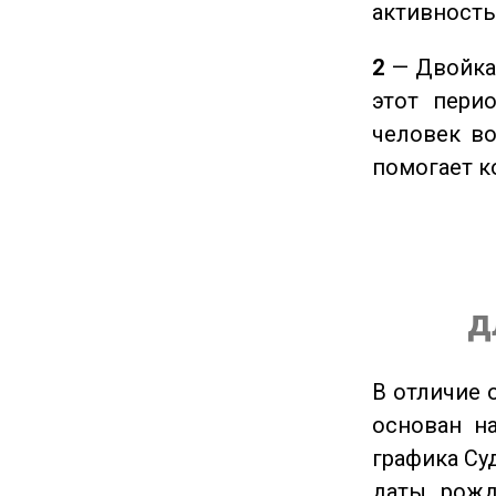
активность
2
— Двойка 
этот пери
человек во
помогает к
д
В отличие 
основан на
графика Су
даты рожд