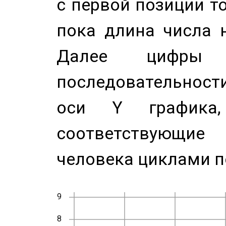
с первой позиции то
пока длина числа н
Далее цифры 
последовательност
оси Y график
соответствующи
человека циклами п