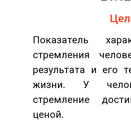
Цель
Показатель харак
стремления челов
результата и его 
жизни. У челов
стремление дост
ценой.