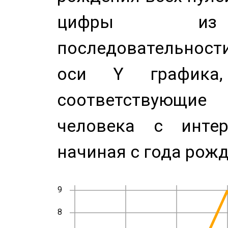
цифры из 
последовательност
оси Y график
соответствующи
человека с инте
начиная с года рожд