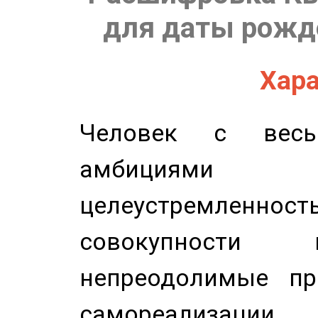
для даты рожде
Хара
Человек с весь
амбициями
целеустремлен
совокупности 
непреодолимые пр
самореализации.