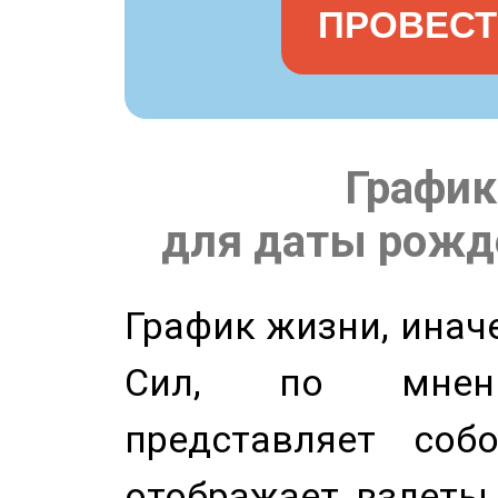
ПРОВЕСТ
График
для даты рожде
График жизни, инач
Сил, по мнени
представляет соб
отображает взлеты 