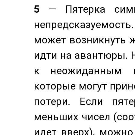
5
— Пятерка симв
непредсказуемост
может возникнуть ж
идти на авантюры. 
к неожиданным п
которые могут прине
потери. Если пяте
меньших чисел (соо
идет вверх), можно