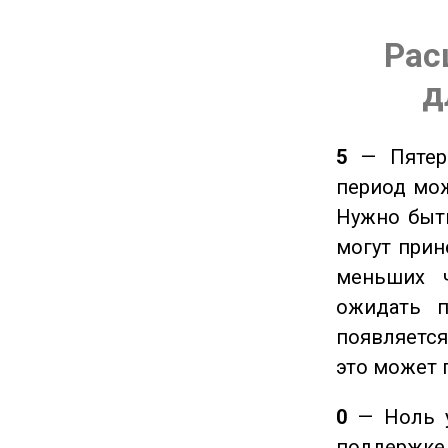
Рас
д
5
— Пятерк
период мож
Нужно быт
могут прине
меньших ч
ожидать п
появляется
это может 
0
— Ноль у
поддержке 