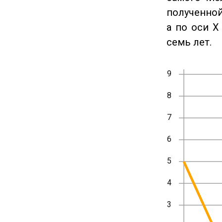
полученной
а по оси X
семь лет.