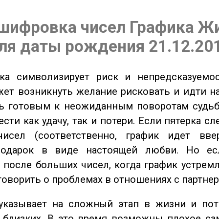
шифровка чисел Графика Ж
ля даты рождения 21.12.20
а символизирует риск и непредсказуемос
ет возникнуть желание рисковать и идти н
ь готовым к неожиданным поворотам судьб
сти как удачу, так и потери. Если пятерка сл
исел (соответственно, график идет вве
одарок в виде настоящей любви. Но ес
 после больших чисел, когда график устремл
говорить о проблемах в отношениях с партнер
казывает на сложный этап в жизни и пот
близких. В это время возможны плохое сам