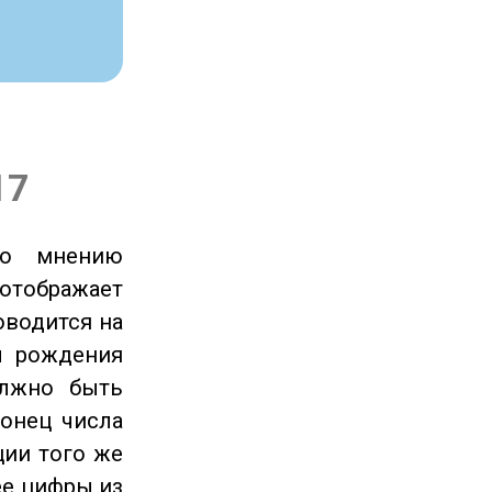
17
по мнению
отображает
оводится на
ы рождения
олжно быть
онец числа
ции того же
ее цифры из