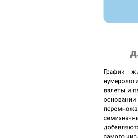
д
График ж
нумеролог
взлеты и п
основании
перемножа
семизначны
добавляютс
самого чис