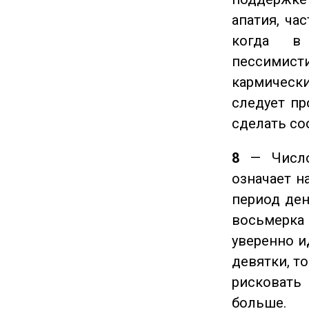
апатия, ча
когда в
пессимис
кармическ
следует пр
сделать с
8
— Число 
означает н
период ден
восьмерка 
уверенно и
девятки, т
рисковать
больше.