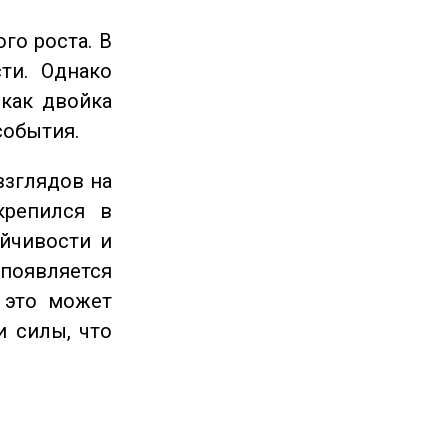
го роста. В
ти. Однако
 как двойка
события.
взглядов на
крепился в
ойчивости и
появляется
 это может
и силы, что