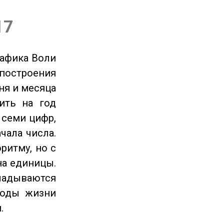
17
рафика Воли
 построения
ня и месяца
ить на год
 семи цифр,
чала числа.
ритму, но с
на единицы.
ладываются
годы жизни
.