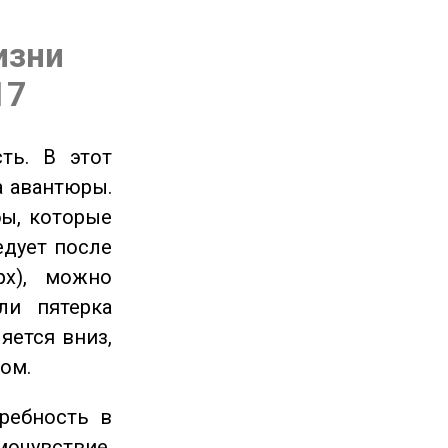
изни
17
ть. В этот
а авантюры.
ы, которые
едует после
рх), можно
ли пятерка
яется вниз,
ом.
ребность в
очувствие,