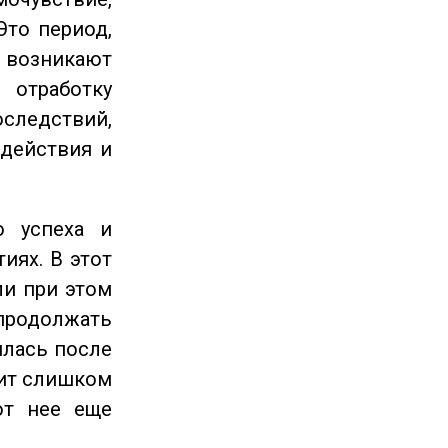
Это период,
озникают
отработку
следствий,
 действия и
 успеха и
иях. В этот
ли при этом
продолжать
илась после
оит слишком
от нее еще