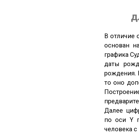
д
В отличие 
основан на
графика Су
даты рожд
рождения. 
то оно доп
Построение
предварите
Далее циф
по оси Y 
человека с 