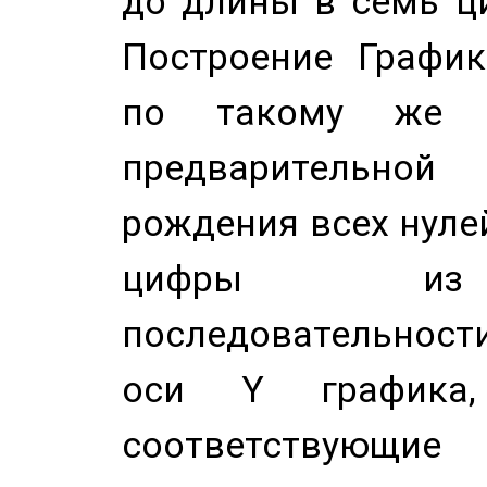
до длины в семь ци
Построение График
по такому же а
предварительной
рождения всех нуле
цифры из 
последовательност
оси Y график
соответствующи