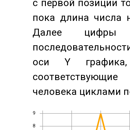
с первой позиции то
пока длина числа н
Далее цифры 
последовательност
оси Y график
соответствующи
человека циклами п