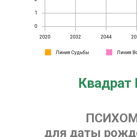
Квадрат 
ПСИХОМ
для даты рожде