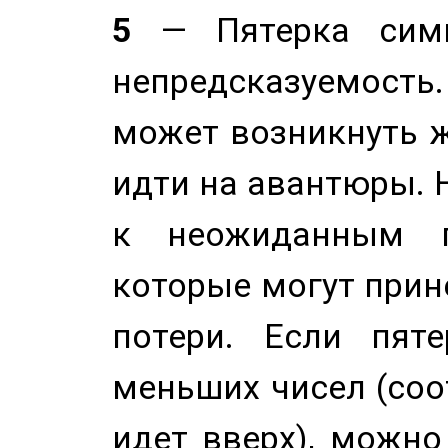
5
— Пятерка симв
непредсказуемост
может возникнуть ж
идти на авантюры. 
к неожиданным п
которые могут прине
потери. Если пяте
меньших чисел (соо
идет вверх), можно