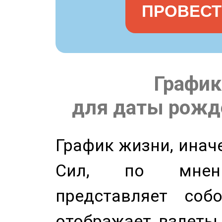
ПРОВЕСТ
График
для даты рожде
График жизни, инач
Сил, по мнени
представляет соб
отображает взлеты 