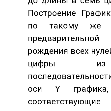
до длины в семь ци
Построение График
по такому же а
предварительной
рождения всех нуле
цифры из 
последовательност
оси Y график
соответствующи