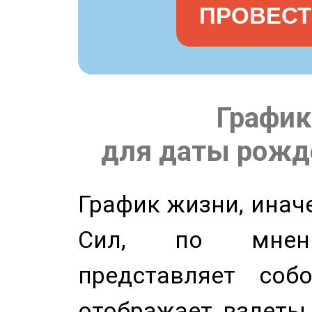
ПРОВЕСТ
График
для даты рожде
График жизни, инач
Сил, по мнени
представляет соб
отображает взлеты 