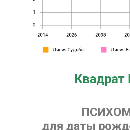
Квадрат 
ПСИХОМ
для даты рожде