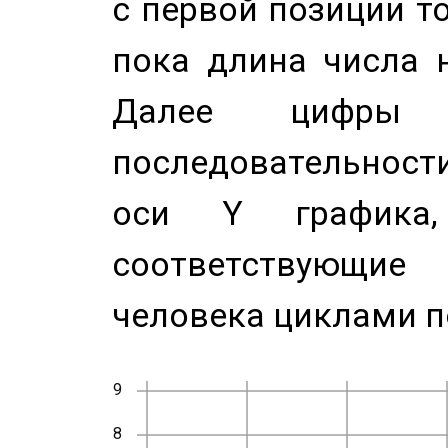
с первой позиции то
пока длина числа н
Далее цифры 
последовательност
оси Y график
соответствующи
человека циклами п