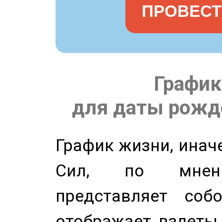
ПРОВЕСТ
График
для даты рожде
График жизни, инач
Сил, по мнени
представляет соб
отображает взлеты 