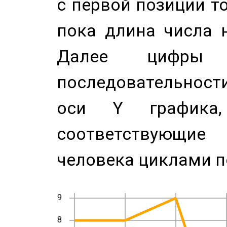
с первой позиции то
пока длина числа н
Далее цифры 
последовательност
оси Y график
соответствующи
человека циклами п