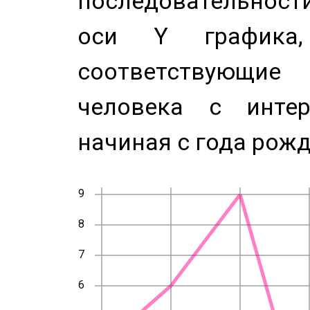
последовательност
оси Y график
соответствующи
человека с инте
начиная с года рожд