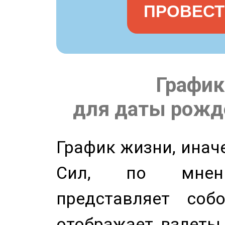
ПРОВЕСТ
График
для даты рожде
График жизни, инач
Сил, по мнени
представляет соб
отображает взлеты 