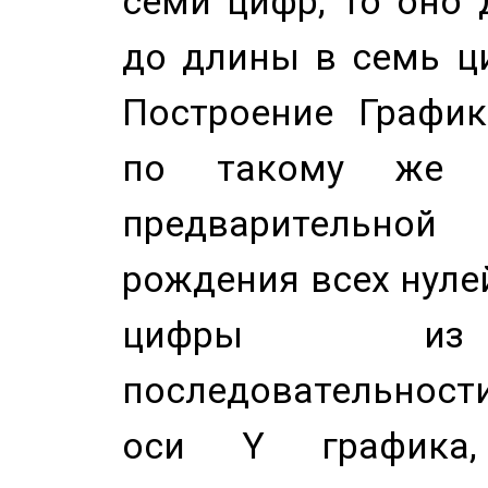
семи цифр, то оно 
до длины в семь ци
Построение График
по такому же а
предварительной
рождения всех нуле
цифры из 
последовательност
оси Y график