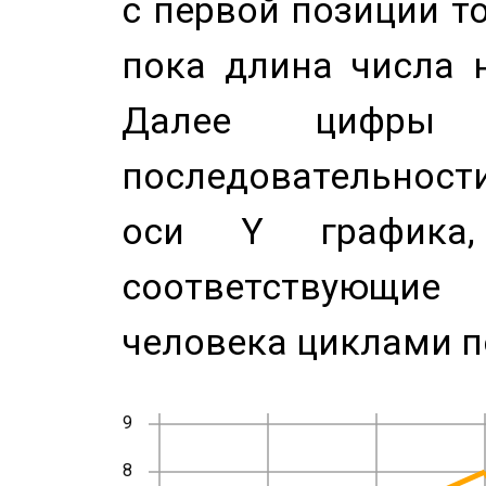
с первой позиции то
пока длина числа н
Далее цифры 
последовательност
оси Y график
соответствующи
человека циклами п