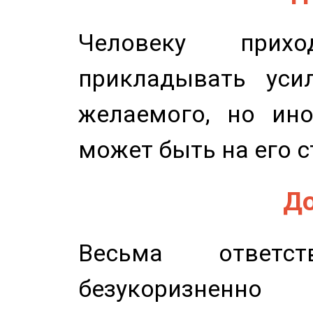
Человеку прихо
прикладывать уси
желаемого, но ино
может быть на его с
До
Весьма ответст
безукоризненн