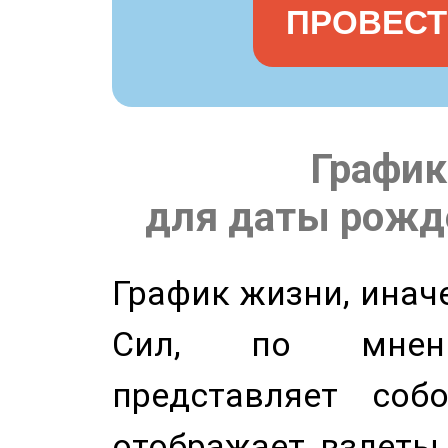
ПРОВЕСТ
График
для даты рожде
График жизни, инач
Сил, по мнени
представляет соб
отображает взлеты 