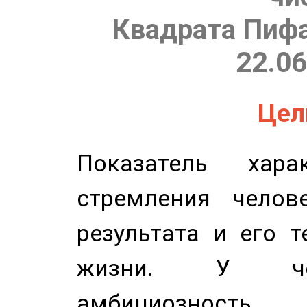
Квадрата Пифа
22.06
Цель
Показатель харак
стремления челов
результата и его 
жизни. У чел
амбициозность.