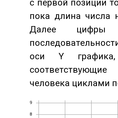
с первой позиции то
пока длина числа н
Далее цифры 
последовательност
оси Y график
соответствующи
человека циклами п