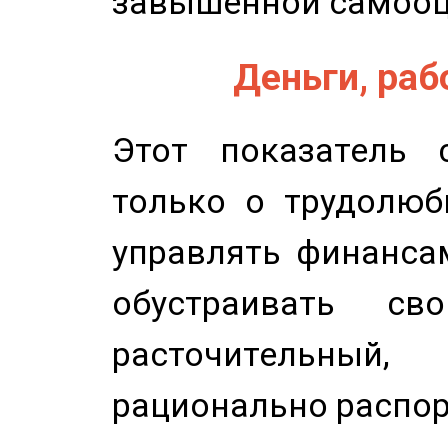
завышенной самооц
Деньги, рабо
Этот показатель с
только о трудолюб
управлять финансам
обустраивать св
расточительный
рационально распор