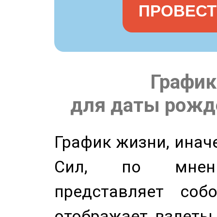
ПРОВЕСТ
График
для даты рожде
График жизни, инач
Сил, по мнени
представляет соб
отображает взлеты 