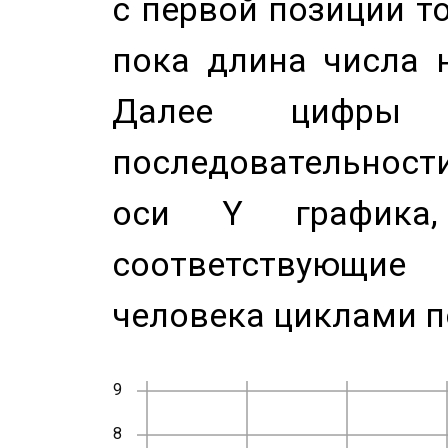
с первой позиции то
пока длина числа н
Далее цифры 
последовательност
оси Y график
соответствующи
человека циклами п