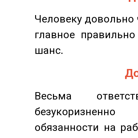
Человеку довольно ч
главное правильно
шанс.
До
Весьма ответст
безукоризненн
обязанности на раб