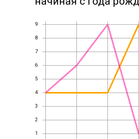
начиная с года рожд