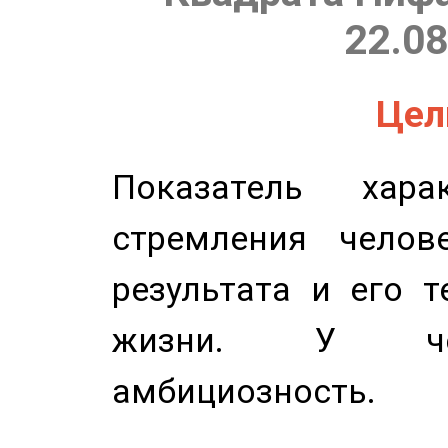
22.08
Цель
Показатель харак
стремления челов
результата и его 
жизни. У чел
амбициозность.