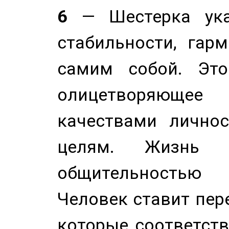
6
— Шестерка ука
стабильности, гар
самим собой. Это
олицетворяюще
качествами лично
целям. Жизнь б
общительностью
Человек ставит пере
которые соответст