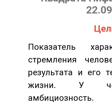
22.09
Цель
Показатель харак
стремления челов
результата и его 
жизни. У чел
амбициозность.