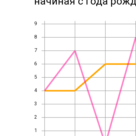
начиная с года рожд