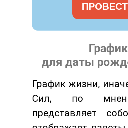
ПРОВЕСТ
График
для даты рожде
График жизни, инач
Сил, по мнени
представляет соб
отображает взлеты 