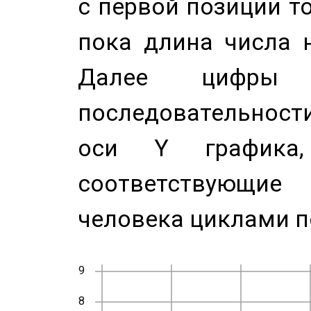
с первой позиции то
пока длина числа н
Далее цифры 
последовательност
оси Y график
соответствующи
человека циклами п