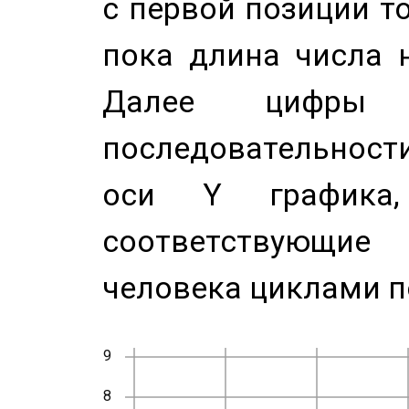
с первой позиции то
пока длина числа н
Далее цифры 
последовательност
оси Y график
соответствующи
человека циклами п