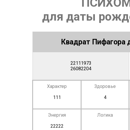
ПСИХОМ
для даты рожде
Квадрат Пифагора д
22111973
26082204
Характер
Здоровье
111
4
Энергия
Логика
22222