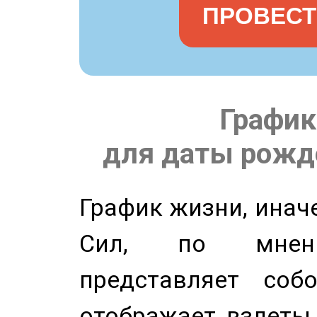
ПРОВЕСТ
График
для даты рожде
График жизни, инач
Сил, по мнени
представляет соб
отображает взлеты 