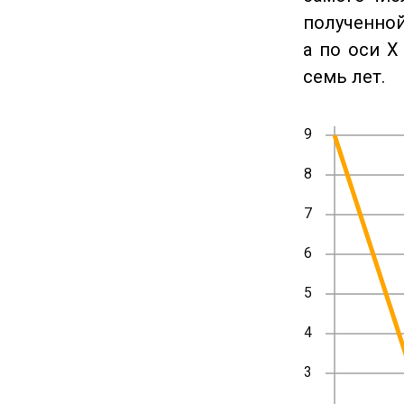
полученной
а по оси X
семь лет.