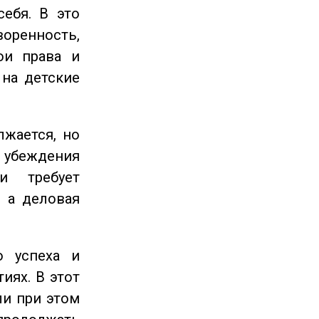
себя. В это
енность,
ои права и
 на детские
жается, но
и убеждения
и требует
 а деловая
 успеха и
иях. В этот
ли при этом