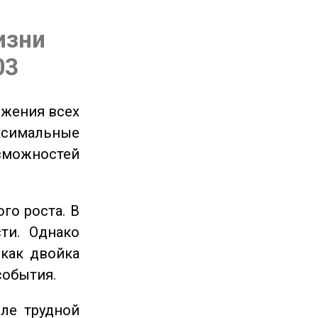
изни
03
ижения всех
симальные
зможностей
го роста. В
ти. Однако
 как двойка
события.
ле трудной