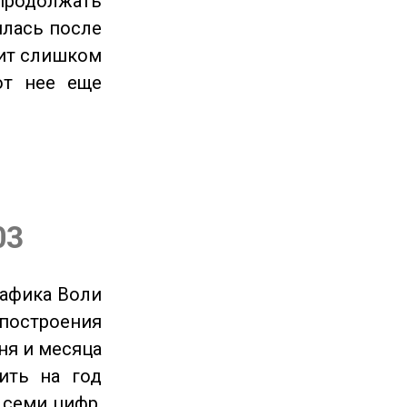
продолжать
илась после
оит слишком
от нее еще
03
рафика Воли
 построения
ня и месяца
ить на год
 семи цифр,