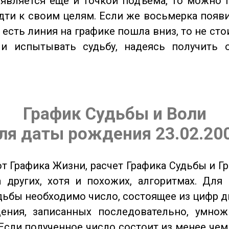
является еще и точкой подъема, то можно 
дти к своим целям. Если же восьмерка появ
о есть линия на графике пошла вниз, то не ст
 и испытывать судьбу, надеясь получить 
График Судьбы и Воли
ля даты рождения 23.02.20
от Графика Жизни, расчет Графика Судьбы и Г
 других, хотя и похожих, алгоритмах. Для
дьбы необходимо число, состоящее из цифр д
ения, записанных последовательно, умнож
Если полученное число состоит из менее чем