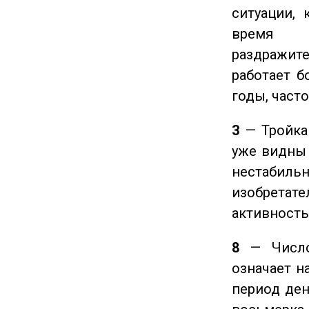
ситуации, 
время ч
раздражит
работает б
годы, част
3
— Тройка 
уже видны 
нестабил
изобретате
активность
8
— Число 
означает н
период ден