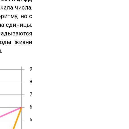
чала числа.
ритму, но с
на единицы.
ладываются
годы жизни
.