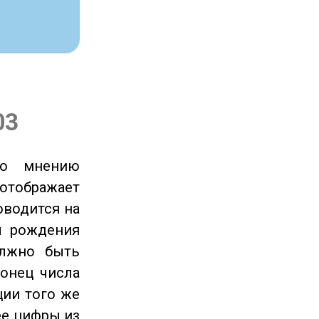
03
по мнению
отображает
оводится на
ы рождения
олжно быть
онец числа
ции того же
ее цифры из