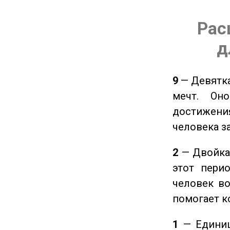
Рас
д
9
— Девятка
мечт. Он
достижения
человека з
2
— Двойка 
этот пери
человек во
помогает к
1
— Единиц