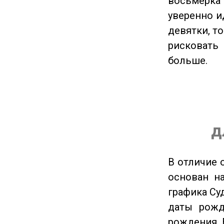
восьмерка 
уверенно и
девятки, т
рисковать
больше.
д
В отличие 
основан на
графика Су
даты рожд
рождения. 