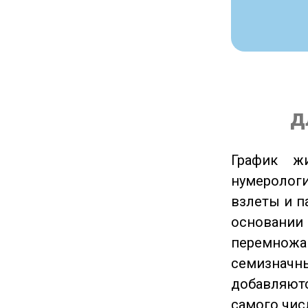
д
График ж
нумеролог
взлеты и п
основании
перемножа
семизначны
добавляютс
самого чис