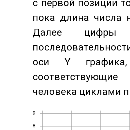
с первой позиции то
пока длина числа н
Далее цифры 
последовательност
оси Y график
соответствующи
человека циклами п