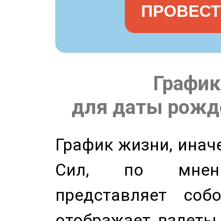
ПРОВЕСТ
График
для даты рожде
График жизни, инач
Сил, по мнени
представляет соб
отображает взлеты 