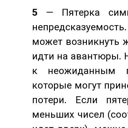
5
— Пятерка симв
непредсказуемост
может возникнуть ж
идти на авантюры. 
к неожиданным п
которые могут прине
потери. Если пяте
меньших чисел (соо