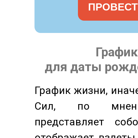
ПРОВЕСТ
График
для даты рожде
График жизни, инач
Сил, по мнени
представляет соб
отображает взлеты 