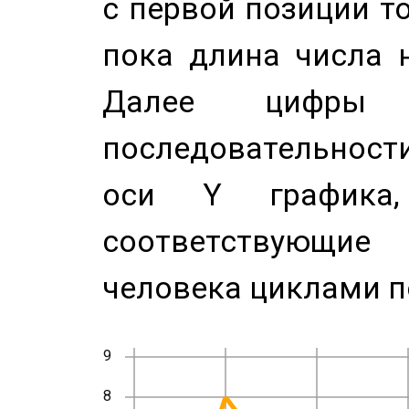
с первой позиции то
пока длина числа н
Далее цифры 
последовательност
оси Y график
соответствующи
человека циклами п