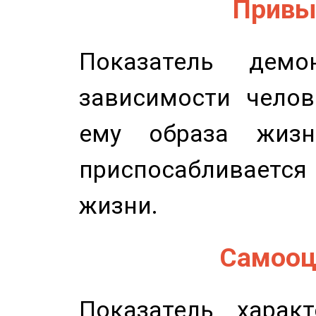
Привыч
Показатель демон
зависимости челов
ему образа жизн
приспосабливается
жизни.
Самооце
Показатель характ