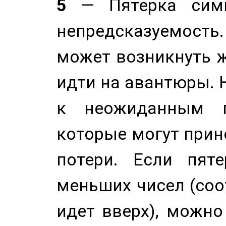
5
— Пятерка симв
непредсказуемост
может возникнуть ж
идти на авантюры. 
к неожиданным п
которые могут прине
потери. Если пяте
меньших чисел (соо
идет вверх), можно