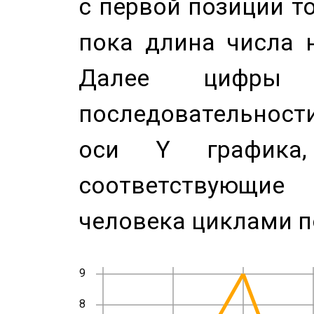
с первой позиции то
пока длина числа н
Далее цифры 
последовательност
оси Y график
соответствующи
человека циклами п