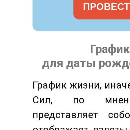
ПРОВЕСТ
График
для даты рожде
График жизни, инач
Сил, по мнени
представляет соб
отображает взлеты 