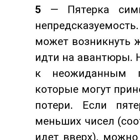
5
— Пятерка симв
непредсказуемост
может возникнуть ж
идти на авантюры. 
к неожиданным п
которые могут прине
потери. Если пяте
меньших чисел (соо
идет вверх), можно