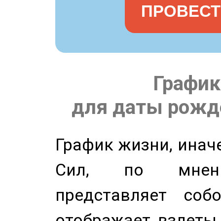
ПРОВЕСТ
График
для даты рожде
График жизни, инач
Сил, по мнени
представляет соб
отображает взлеты 