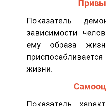
Привыч
Показатель демон
зависимости челов
ему образа жизн
приспосабливается
жизни.
Самооце
Показатель характ