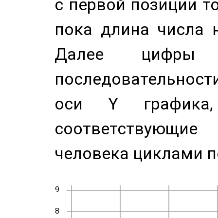
с первой позиции то
пока длина числа н
Далее цифры 
последовательност
оси Y график
соответствующи
человека циклами п