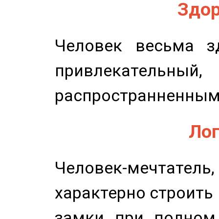
Здор
Человек весьма з
привлекательный,
распространненным
Лог
Человек-мечтате
характерно строить
замки при полном 