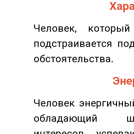
Хара
Человек, которы
подстраивается по
обстоятельства.
Эне
Человек энергичный
обладающий ш
интересов, успев