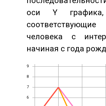
последовательност
оси Y график
соответствующи
человека с инте
начиная с года рожд