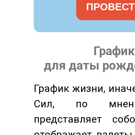
ПРОВЕСТ
График
для даты рожде
График жизни, инач
Сил, по мнени
представляет соб
отображает взлеты 