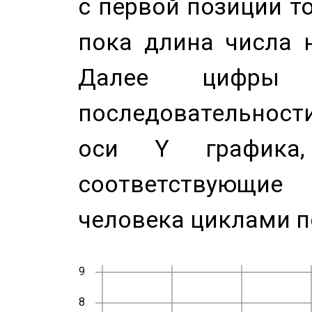
с первой позиции то
пока длина числа н
Далее цифры 
последовательност
оси Y график
соответствующи
человека циклами п