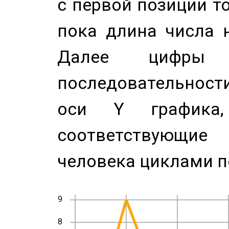
с первой позиции то
пока длина числа н
Далее цифры 
последовательност
оси Y график
соответствующи
человека циклами п