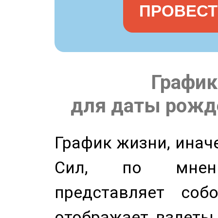
ПРОВЕСТ
График
для даты рожде
График жизни, инач
Сил, по мнени
представляет соб
отображает взлеты 