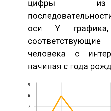
цифры из 
последовательност
оси Y график
соответствующи
человека с инте
начиная с года рожд