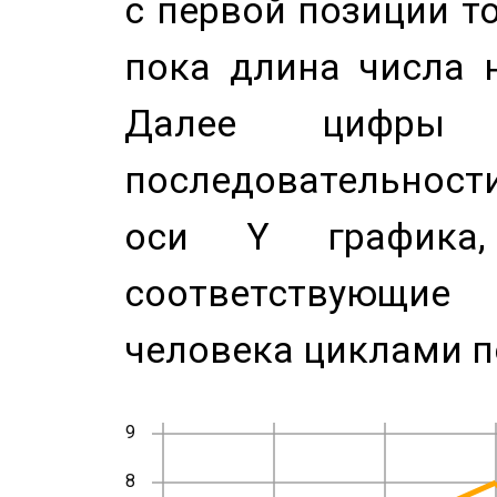
с первой позиции то
пока длина числа н
Далее цифры 
последовательност
оси Y график
соответствующи
человека циклами п