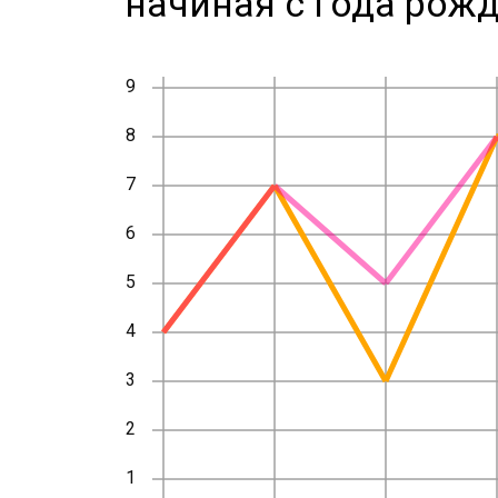
начиная с года рожд