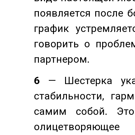
появляется после б
график устремляет
говорить о пробле
партнером.
6
— Шестерка ука
стабильности, гар
самим собой. Это
олицетворяюще