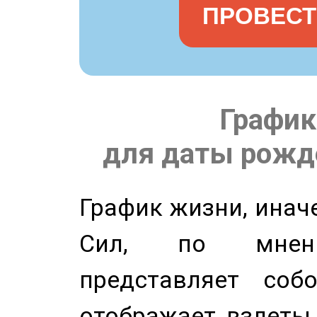
ПРОВЕСТ
График
для даты рожде
График жизни, инач
Сил, по мнени
представляет соб
отображает взлеты 