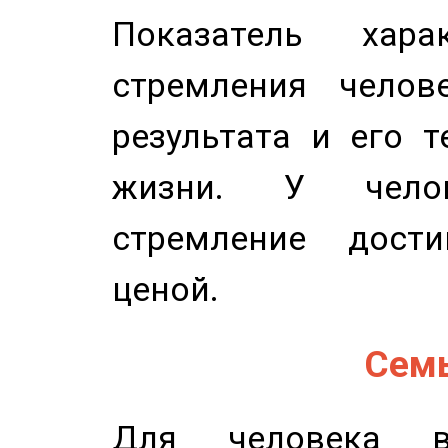
Показатель харак
стремления челов
результата и его 
жизни. У челов
стремление дост
ценой.
Семь
Для человека в