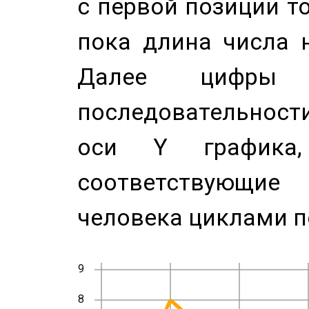
с первой позиции то
пока длина числа н
Далее цифры 
последовательност
оси Y график
соответствующи
человека циклами п