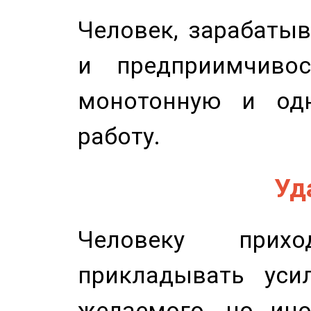
Человек, зарабаты
и предприимчиво
монотонную и одн
работу.
Уд
Человеку прихо
прикладывать уси
желаемого, но ино