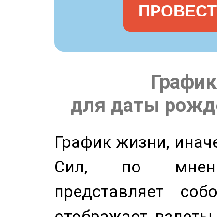
ПРОВЕСТ
График
для даты рожде
График жизни, инач
Сил, по мнени
представляет соб
отображает взлеты 