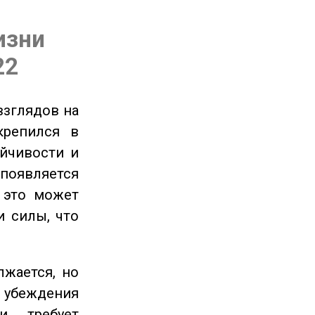
изни
22
взглядов на
крепился в
ойчивости и
появляется
 это может
и силы, что
жается, но
и убеждения
и требует