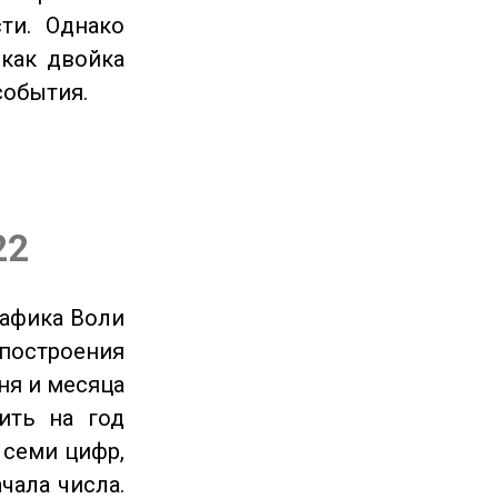
ти. Однако
 как двойка
события.
22
рафика Воли
 построения
ня и месяца
ить на год
 семи цифр,
чала числа.