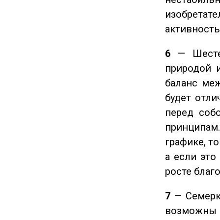
изобретате
активность
6
— Шестер
природой 
баланс ме
будет отли
перед соб
принципам
графике, т
а если это
росте благ
7
— Семерка
возможны