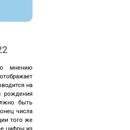
22
по мнению
отображает
оводится на
ы рождения
олжно быть
онец числа
ции того же
ее цифры из