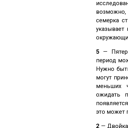
исследован
возможно,
семерка ст
указывает 
окружающи
5
— Пятерк
период мож
Нужно быт
могут прине
меньших ч
ожидать п
появляется
это может 
2
— Двойка 