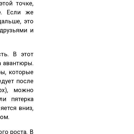
этой точке,
е. Если же
дальше, это
 друзьями и
ть. В этот
а авантюры.
ы, которые
едует после
рх), можно
ли пятерка
яется вниз,
ом.
го роста. В