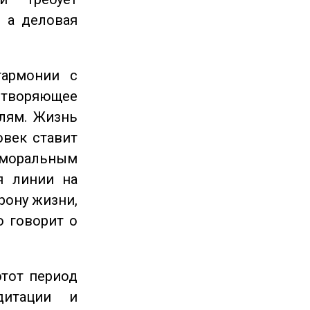
 а деловая
гармонии с
етворяющее
лям. Жизнь
овек ставит
 моральным
я линии на
рону жизни,
о говорит о
этот период
дитации и