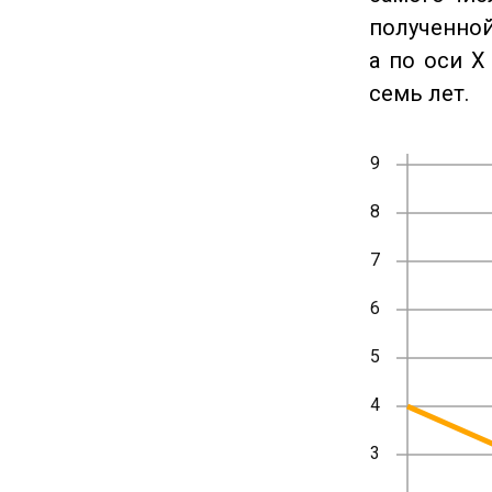
полученной
а по оси X
семь лет.