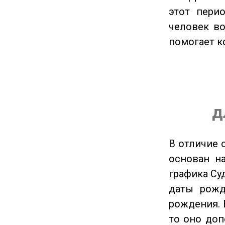
этот пери
человек во
помогает к
д
В отличие 
основан на
графика Су
даты рожд
рождения. 
то оно доп