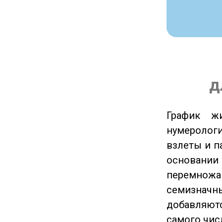
д
График ж
нумеролог
взлеты и п
основании
перемножа
семизначны
добавляютс
самого чис