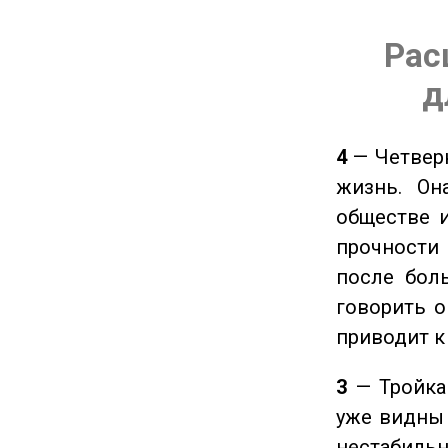
Рас
д
4
— Четверк
жизнь. Он
обществе и
прочности
после боль
говорить о
приводит к
3
— Тройка 
уже видны 
нестабил