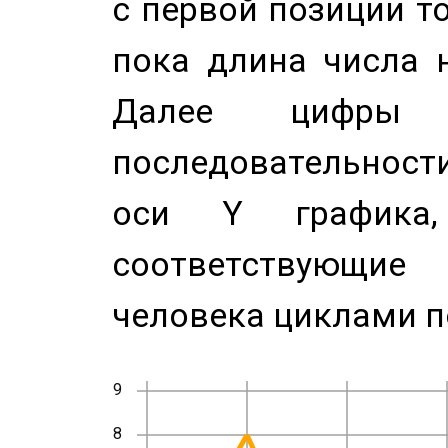
с первой позиции то
пока длина числа н
Далее цифры 
последовательност
оси Y график
соответствующи
человека циклами п