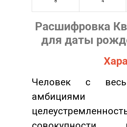
8
4
Расшифровка Кв
для даты рожде
Хара
Человек с весь
амбициями
целеустремлен
совокупности 