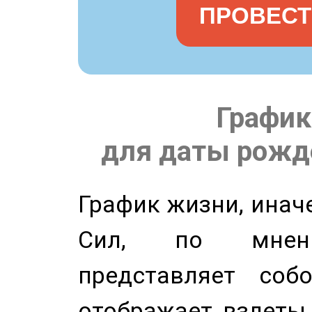
ПРОВЕСТ
График
для даты рожде
График жизни, инач
Сил, по мнени
представляет соб
отображает взлеты 