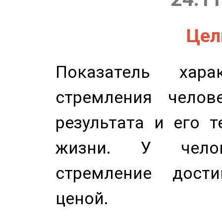
Цель
Показатель харак
стремления челов
результата и его 
жизни. У челов
стремление дост
ценой.