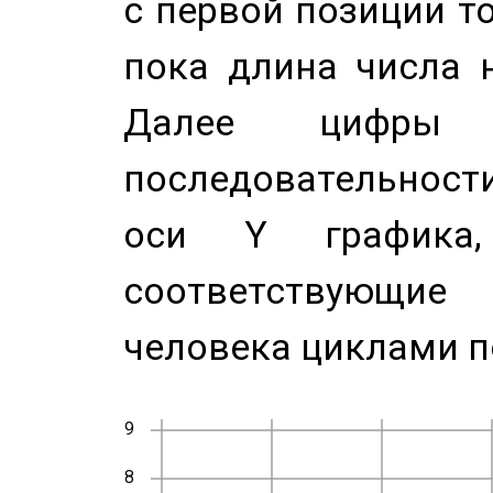
с первой позиции то
пока длина числа н
Далее цифры 
последовательност
оси Y график
соответствующи
человека циклами п