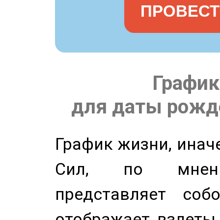
ПРОВЕСТ
График
для даты рожде
График жизни, инач
Сил, по мнени
представляет соб
отображает взлеты 