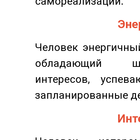
самореализации.
Эне
Человек энергичный
обладающий ш
интересов, успев
запланированные д
Инт