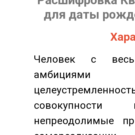
Расшифровка Кв
для даты рожде
Хара
Человек с весь
амбициями
целеустремлен
совокупности 
непреодолимые пр