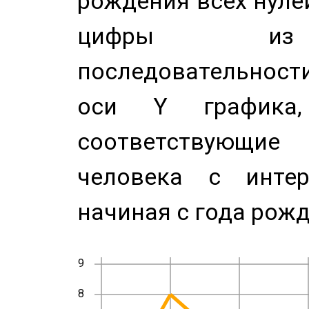
рождения всех нуле
цифры из 
последовательност
оси Y график
соответствующи
человека с инте
начиная с года рожд