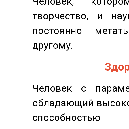
Человек, котор
творчество, и нау
постоянно метат
другому.
Здор
Человек с параме
обладающий высоко
способность