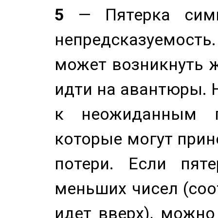
5
— Пятерка симв
непредсказуемост
может возникнуть ж
идти на авантюры. 
к неожиданным п
которые могут прине
потери. Если пяте
меньших чисел (соо
идет вверх), можно