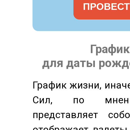
ПРОВЕСТ
График
для даты рожде
График жизни, инач
Сил, по мнени
представляет соб
отображает взлеты 