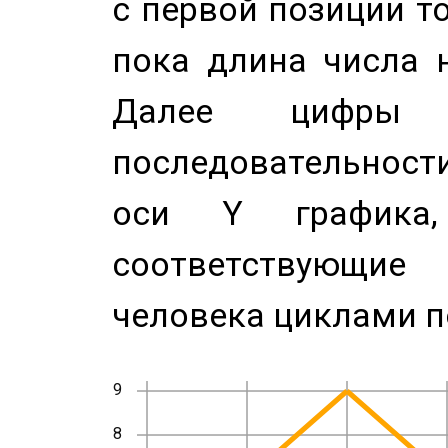
с первой позиции то
пока длина числа н
Далее цифры 
последовательност
оси Y график
соответствующи
человека циклами п