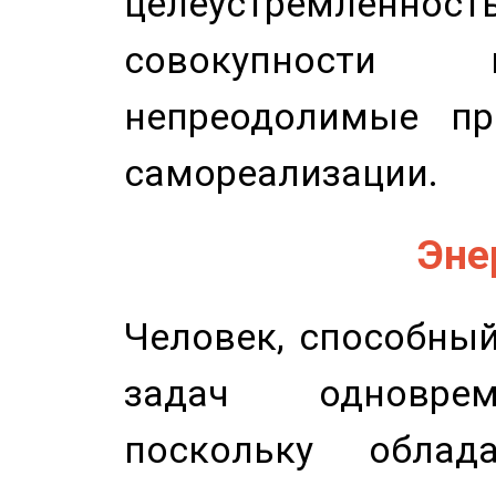
целеустремлен
совокупности 
непреодолимые пр
самореализации.
Эне
Человек, способны
задач одноврем
поскольку облад