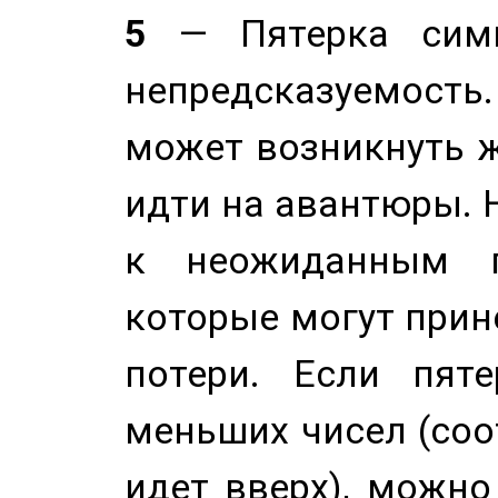
5
— Пятерка симв
непредсказуемост
может возникнуть ж
идти на авантюры. 
к неожиданным п
которые могут прине
потери. Если пяте
меньших чисел (соо
идет вверх), можно