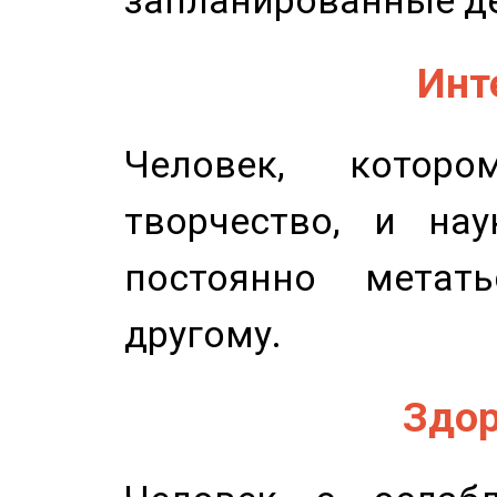
запланированные д
Инт
Человек, котор
творчество, и нау
постоянно метат
другому.
Здор