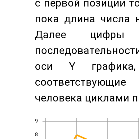
с первой позиции то
пока длина числа н
Далее цифры 
последовательност
оси Y график
соответствующи
человека циклами п