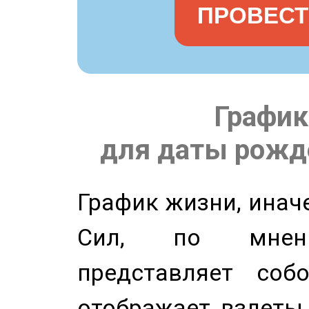
ПРОВЕСТ
График
для даты рожде
График жизни, инач
Сил, по мнени
представляет соб
отображает взлеты 