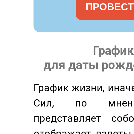
ПРОВЕСТ
График
для даты рожде
График жизни, инач
Сил, по мнени
представляет соб
отображает взлеты 