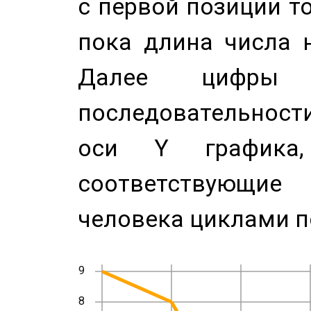
с первой позиции то
пока длина числа н
Далее цифры 
последовательност
оси Y график
соответствующи
человека циклами п