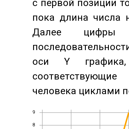
с первой позиции то
пока длина числа н
Далее цифры 
последовательност
оси Y график
соответствующи
человека циклами п