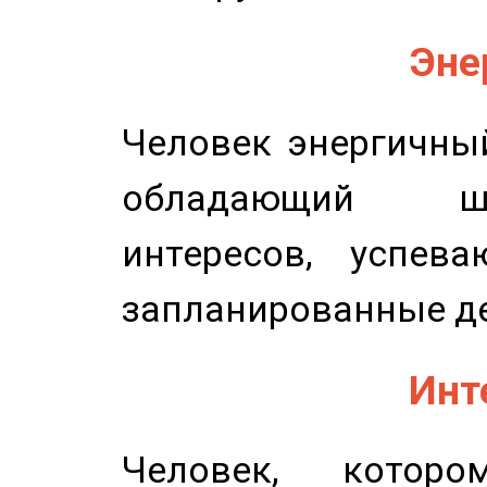
Эне
Человек энергичный
обладающий ш
интересов, успев
запланированные д
Инт
Человек, котор