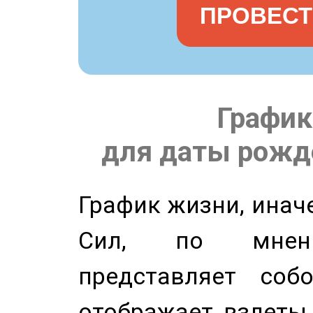
ПРОВЕСТ
График
для даты рожде
График жизни, инач
Сил, по мнени
представляет соб
отображает взлеты 