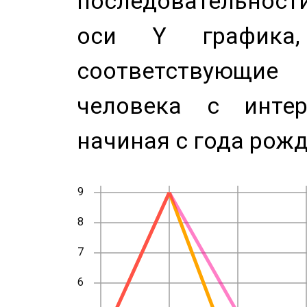
последовательност
оси Y график
соответствующи
человека с инте
начиная с года рожд