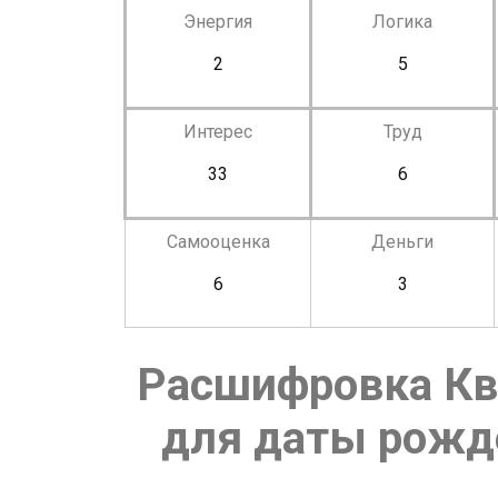
Энергия
Логика
2
5
Интерес
Труд
33
6
Самооценка
Деньги
6
3
Расшифровка Кв
для даты рожде