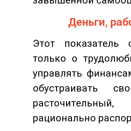
завышенной самооц
Деньги, рабо
Этот показатель с
только о трудолюб
управлять финансам
обустраивать св
расточительный
рационально распор