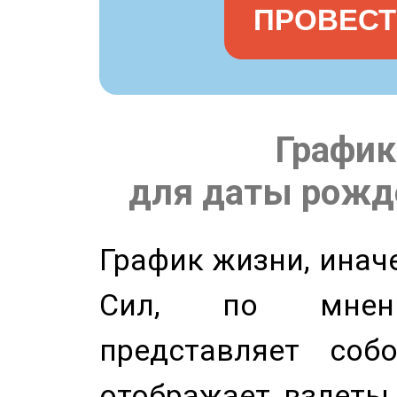
ПРОВЕСТ
График
для даты рожде
График жизни, инач
Сил, по мнени
представляет соб
отображает взлеты 