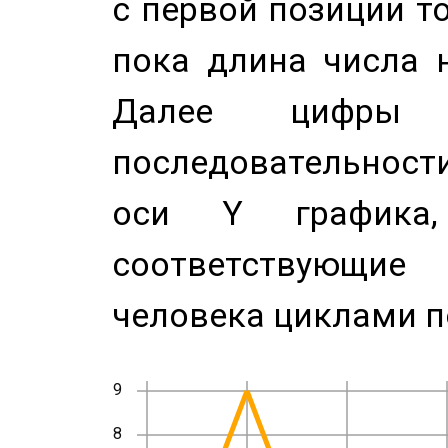
с первой позиции то
пока длина числа н
Далее цифры 
последовательност
оси Y график
соответствующи
человека циклами п