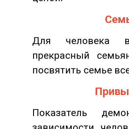
Семь
Для человека в
прекрасный семьян
посвятить семье все
Привыч
Показатель демон
зависимости челов