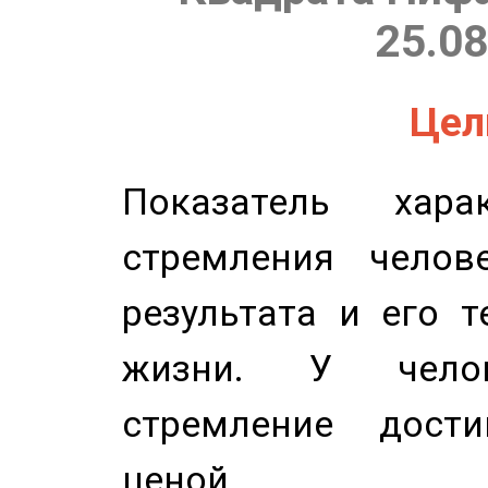
25.08
Цель
Показатель харак
стремления челов
результата и его 
жизни. У челов
стремление дост
ценой.