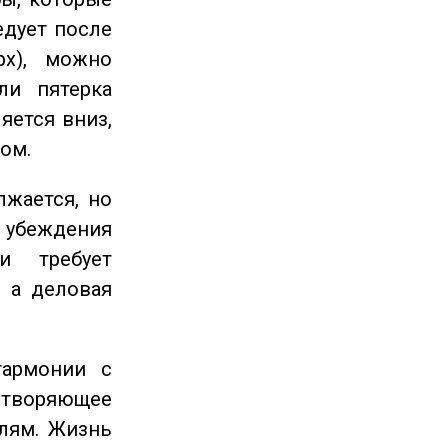
едует после
рх), можно
ли пятерка
яется вниз,
ом.
жается, но
и убеждения
и требует
 а деловая
гармонии с
етворяющее
лям. Жизнь