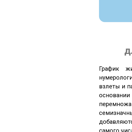
д
График ж
нумеролог
взлеты и п
основании
перемножа
семизначны
добавляютс
самого чис