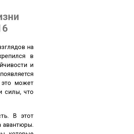
изни
16
взглядов на
крепился в
ойчивости и
появляется
 это может
и силы, что
ть. В этот
а авантюры.
ы, которые