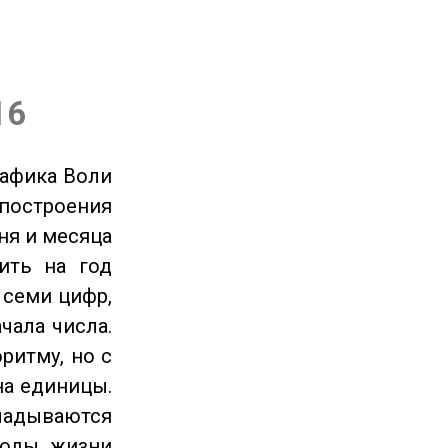
16
рафика Воли
 построения
ня и месяца
ить на год
 семи цифр,
чала числа.
ритму, но с
на единицы.
ладываются
годы жизни