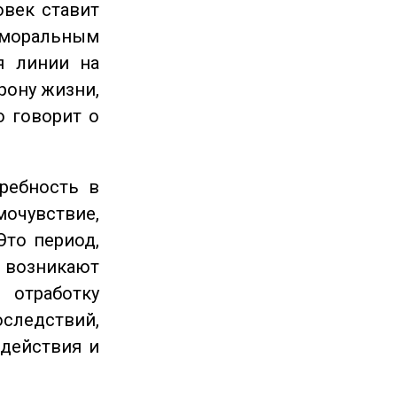
овек ставит
 моральным
я линии на
рону жизни,
о говорит о
ребность в
очувствие,
Это период,
озникают
отработку
следствий,
 действия и