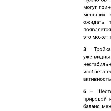
могут прине
меньших ч
ожидать п
появляется
это может 
3
— Тройка 
уже видны 
нестабил
изобретате
активность
6
— Шестер
природой 
баланс ме