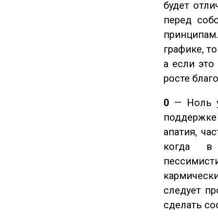
будет отли
перед соб
принципам
графике, т
а если это
росте благ
0
— Ноль у
поддержке 
апатия, ча
когда в
пессимис
кармическ
следует пр
сделать с