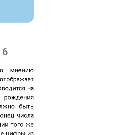
16
по мнению
отображает
оводится на
ы рождения
олжно быть
онец числа
ции того же
ее цифры из