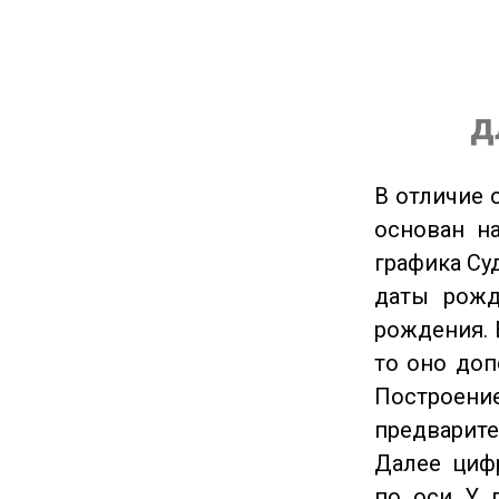
д
В отличие 
основан на
графика Су
даты рожд
рождения. 
то оно доп
Построение
предварите
Далее циф
по оси Y 