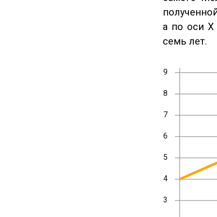
полученной
а по оси X
семь лет.