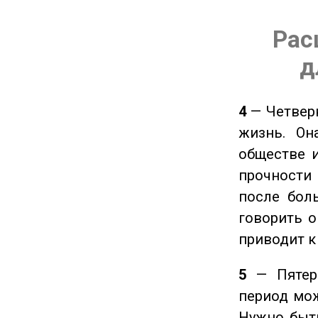
Рас
д
4
— Четверк
жизнь. Он
обществе и
прочности
после боль
говорить о
приводит к
5
— Пятерк
период мож
Нужно быт