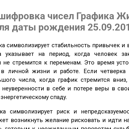
шифровка чисел Графика Ж
ля даты рождения 25.09.20
а символизирует стабильность привычек и 
а указывает на период, когда человек за
 не стремится к переменам. Это время уст
 в личной жизни и работе. Если четверка 
шого числа, когда график стремится вниз,
 неуверенности в себе и потере веры в сво
 энергетическому спаду.
а символизирует риск и непредсказуемос
ет возникнуть желание рисковать и идти н
ь готовым к неожиданным поворотам судьб