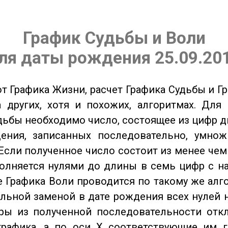
График Судьбы и Воли
ля даты рождения 25.09.20
от Графика Жизни, расчет Графика Судьбы и Г
 других, хотя и похожих, алгоритмах. Для
дьбы необходимо число, состоящее из цифр д
ения, записанных последовательно, умнож
Если полученное число состоит из менее чем
олняется нулями до длины в семь цифр с на
 Графика Воли проводится по такому же алго
льной заменой в дате рождения всех нулей 
ры из полученной последовательности отк
графика, а по оси X соответствующие им 