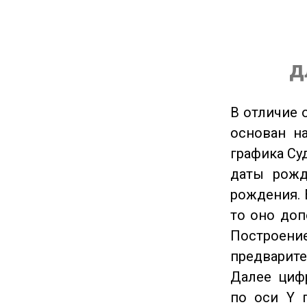
д
В отличие 
основан на
графика Су
даты рожд
рождения. 
то оно доп
Построение
предварите
Далее циф
по оси Y 