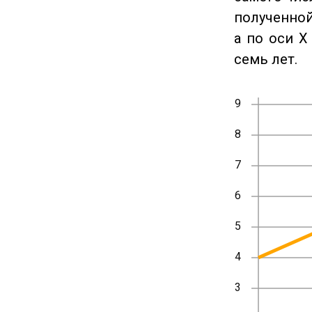
полученной
а по оси X
семь лет.