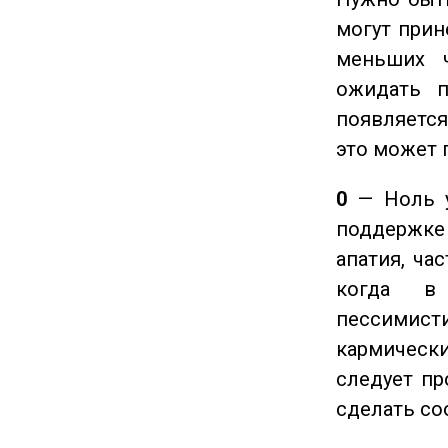
могут прине
меньших ч
ожидать п
появляется
это может 
0
— Ноль у
поддержке 
апатия, ча
когда в
пессимис
кармическ
следует пр
сделать с