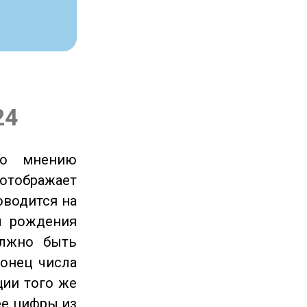
24
по мнению
отображает
оводится на
ы рождения
олжно быть
онец числа
ции того же
ее цифры из