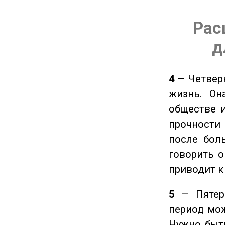
Рас
д
4
— Четверк
жизнь. Он
обществе и
прочности
после боль
говорить о
приводит к
5
— Пятерк
период мож
Нужно быт