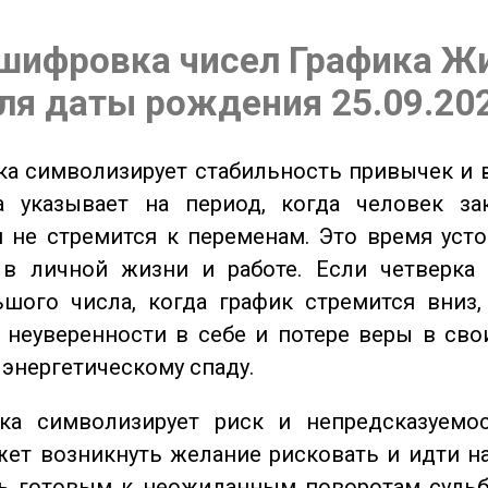
шифровка чисел Графика Ж
ля даты рождения 25.09.20
а символизирует стабильность привычек и 
а указывает на период, когда человек за
 не стремится к переменам. Это время уст
 в личной жизни и работе. Если четверка 
шого числа, когда график стремится вниз,
 неуверенности в себе и потере веры в сво
 энергетическому спаду.
а символизирует риск и непредсказуемос
ет возникнуть желание рисковать и идти н
ь готовым к неожиданным поворотам судьб