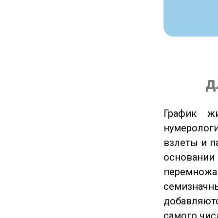
д
График ж
нумеролог
взлеты и п
основании
перемножа
семизначны
добавляютс
самого чис