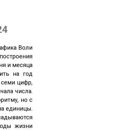
24
рафика Воли
 построения
ня и месяца
ить на год
 семи цифр,
чала числа.
ритму, но с
на единицы.
ладываются
годы жизни