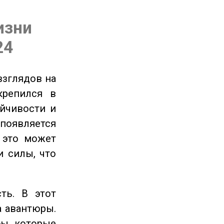
изни
24
взглядов на
крепился в
ойчивости и
появляется
 это может
и силы, что
ть. В этот
а авантюры.
ы, которые