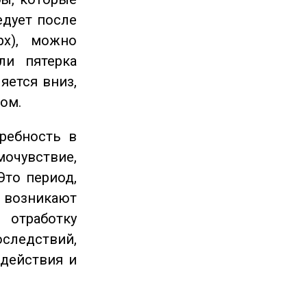
едует после
рх), можно
ли пятерка
яется вниз,
ом.
ребность в
очувствие,
Это период,
озникают
отработку
следствий,
 действия и