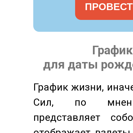
ПРОВЕСТ
График
для даты рожде
График жизни, инач
Сил, по мнени
представляет соб
отображает взлеты 