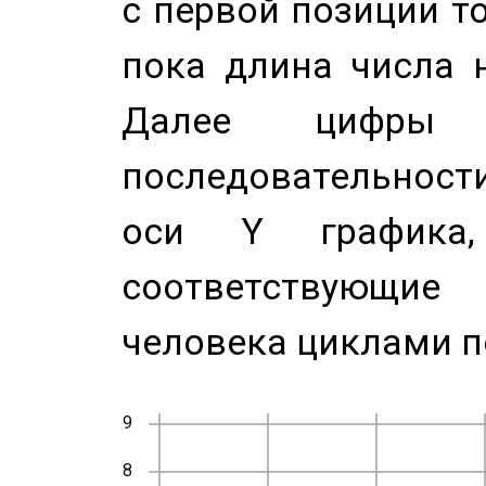
с первой позиции то
пока длина числа н
Далее цифры 
последовательност
оси Y график
соответствующи
человека циклами п