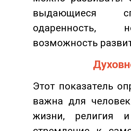
выдающиеся сп
одаренность, н
возможность развит
Духовно
Этот показатель оп
важна для человек
жизни, религия 
стремление к само