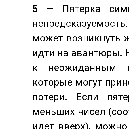
5
— Пятерка симв
непредсказуемост
может возникнуть ж
идти на авантюры. 
к неожиданным п
которые могут прине
потери. Если пяте
меньших чисел (соо
идет вверх), можно