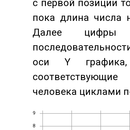
с первой позиции то
пока длина числа н
Далее цифры 
последовательност
оси Y график
соответствующи
человека циклами п