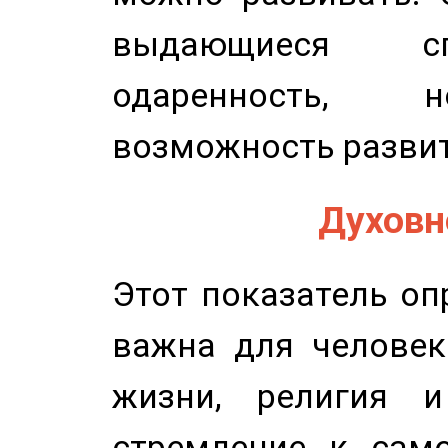
выдающиеся сп
одаренность, н
возможность развит
Духовно
Этот показатель оп
важна для человек
жизни, религия 
стремление к само