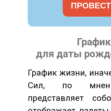
ПРОВЕСТ
График
для даты рожде
График жизни, инач
Сил, по мнени
представляет соб
отображает взлеты 