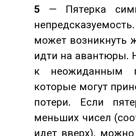
5
— Пятерка симв
непредсказуемост
может возникнуть ж
идти на авантюры. 
к неожиданным п
которые могут прине
потери. Если пяте
меньших чисел (соо
идет вверх), можно