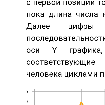
с первой позиции то
пока длина числа н
Далее цифры 
последовательност
оси Y график
соответствующи
человека циклами п