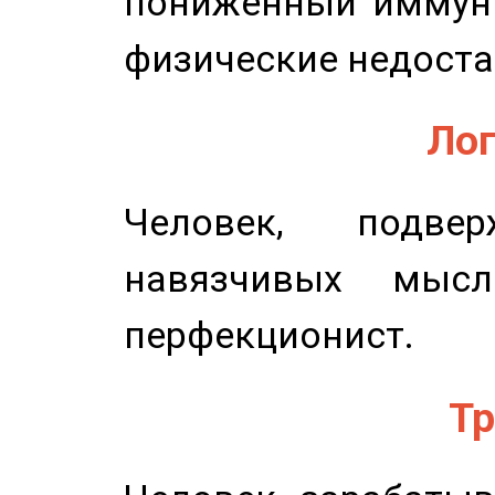
пониженный иммунит
физические недоста
Лог
Человек, подве
навязчивых мысл
перфекционист.
Тр