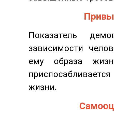
Привыч
Показатель демон
зависимости челов
ему образа жизн
приспосабливается
жизни.
Самооце