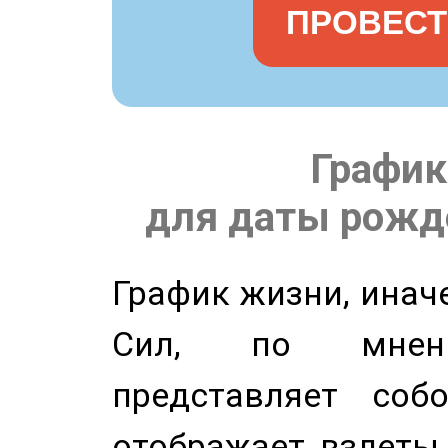
ПРОВЕСТ
График
для даты рожде
График жизни, инач
Сил, по мнени
представляет соб
отображает взлеты 