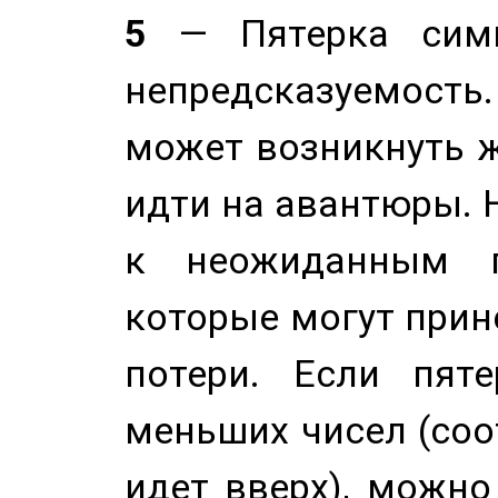
5
— Пятерка симв
непредсказуемост
может возникнуть ж
идти на авантюры. 
к неожиданным п
которые могут прине
потери. Если пяте
меньших чисел (соо
идет вверх), можно