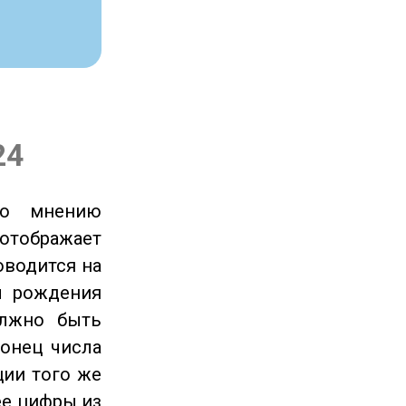
24
по мнению
отображает
оводится на
ы рождения
олжно быть
онец числа
ции того же
ее цифры из