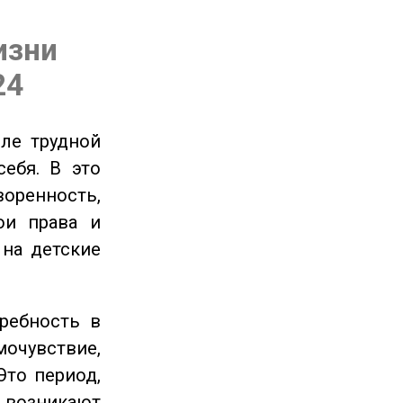
изни
24
ле трудной
себя. В это
енность,
ои права и
 на детские
ребность в
очувствие,
Это период,
озникают