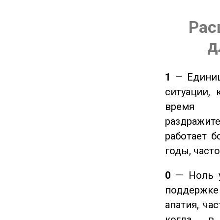
Рас
д
1
— Единиц
ситуации, 
время ч
раздражит
работает б
годы, част
0
— Ноль у
поддержке 
апатия, ча
когда в