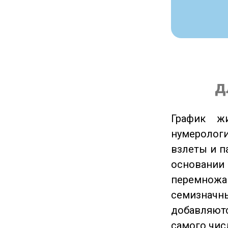
д
График ж
нумеролог
взлеты и п
основании
перемножа
семизначны
добавляютс
самого чис