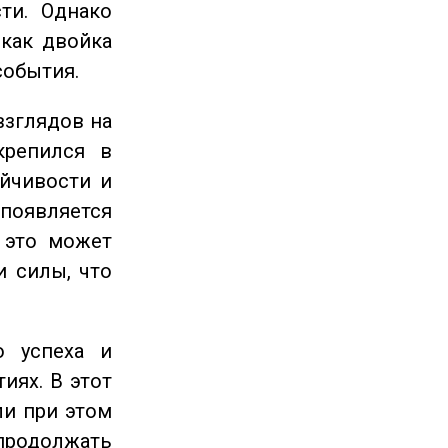
ти. Однако
 как двойка
события.
взглядов на
крепился в
ойчивости и
появляется
 это может
и силы, что
 успеха и
иях. В этот
ли при этом
продолжать