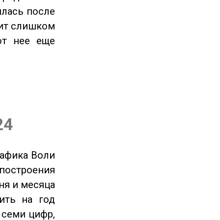
илась после
оит слишком
от нее еще
24
рафика Воли
 построения
ня и месяца
ить на год
 семи цифр,