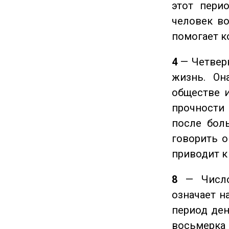
этот пери
человек во
помогает к
4
— Четверк
жизнь. Он
обществе и
прочности
после боль
говорить о
приводит к
8
— Число 
означает н
период ден
восьмерка 