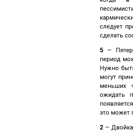
пессимис
кармическ
следует пр
сделать с
5
— Пятерк
период мож
Нужно быт
могут прине
меньших ч
ожидать п
появляется
это может 
2
— Двойка 