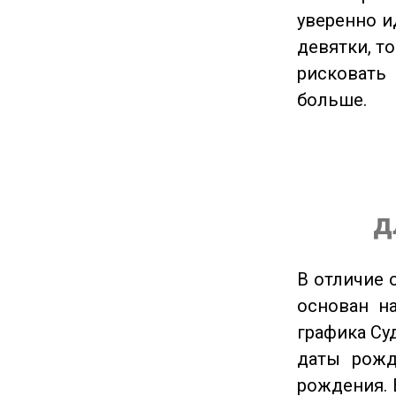
уверенно и
девятки, т
рисковать
больше.
д
В отличие 
основан на
графика Су
даты рожд
рождения. 