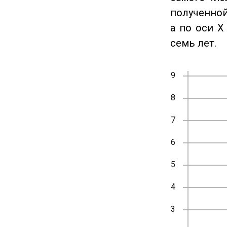
полученной
а по оси X
семь лет.