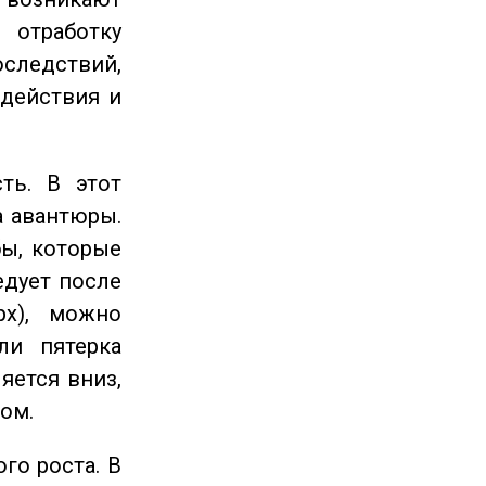
отработку
следствий,
 действия и
ть. В этот
а авантюры.
ы, которые
едует после
рх), можно
ли пятерка
яется вниз,
ом.
го роста. В