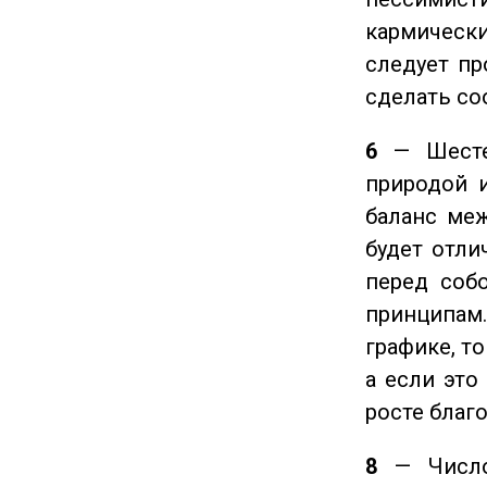
кармическ
следует пр
сделать с
6
— Шестер
природой 
баланс ме
будет отли
перед соб
принципам
графике, т
а если это
росте благ
8
— Число 