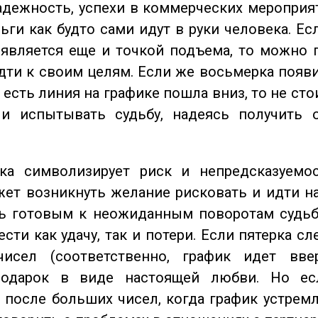
адежность, успехи в коммерческих мероприят
ьги как будто сами идут в руки человека. Ес
является еще и точкой подъема, то можно 
дти к своим целям. Если же восьмерка появ
о есть линия на графике пошла вниз, то не ст
 и испытывать судьбу, надеясь получить 
а символизирует риск и непредсказуемос
ет возникнуть желание рисковать и идти н
ь готовым к неожиданным поворотам судьб
сти как удачу, так и потери. Если пятерка сл
исел (соответственно, график идет вве
одарок в виде настоящей любви. Но ес
 после больших чисел, когда график устремл