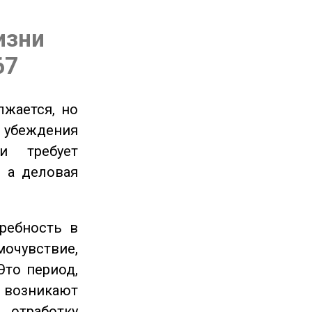
изни
67
жается, но
и убеждения
и требует
 а деловая
ребность в
очувствие,
Это период,
озникают
отработку