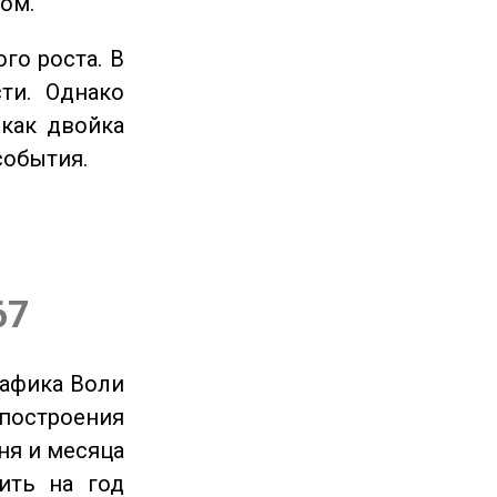
ом.
го роста. В
ти. Однако
 как двойка
события.
67
рафика Воли
 построения
ня и месяца
ить на год