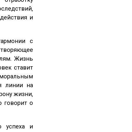
следствий,
 действия и
гармонии с
етворяющее
лям. Жизнь
овек ставит
 моральным
я линии на
рону жизни,
о говорит о
 успеха и