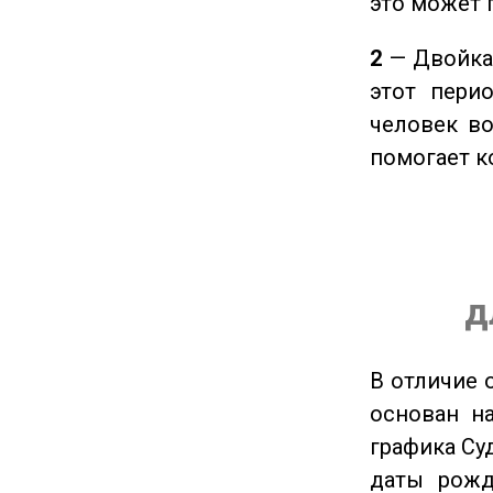
это может 
2
— Двойка 
этот пери
человек во
помогает к
д
В отличие 
основан на
графика Су
даты рожд