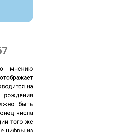
67
по мнению
отображает
оводится на
ы рождения
олжно быть
онец числа
ции того же
ее цифры из