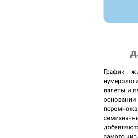
д
График ж
нумеролог
взлеты и п
основании
перемножа
семизначны
добавляютс
самого чис