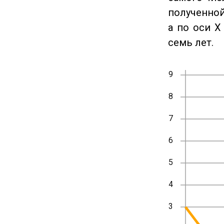
полученной
а по оси X
семь лет.