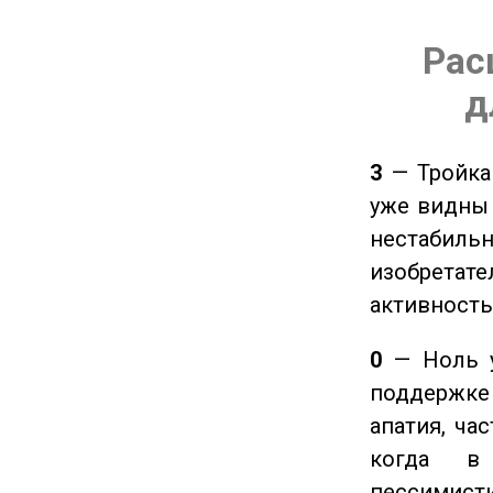
Рас
д
3
— Тройка 
уже видны 
нестабил
изобретате
активность
0
— Ноль у
поддержке 
апатия, ча
когда в
пессимис