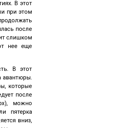
иях. В этот
ли при этом
продолжать
илась после
оит слишком
от нее еще
ть. В этот
а авантюры.
ы, которые
едует после
рх), можно
ли пятерка
яется вниз,