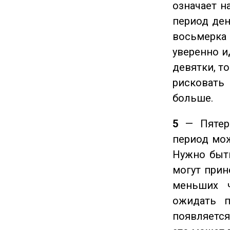
означает н
период ден
восьмерка 
уверенно и
девятки, т
рисковать
больше.
5
— Пятерк
период мож
Нужно быт
могут прине
меньших ч
ожидать п
появляется