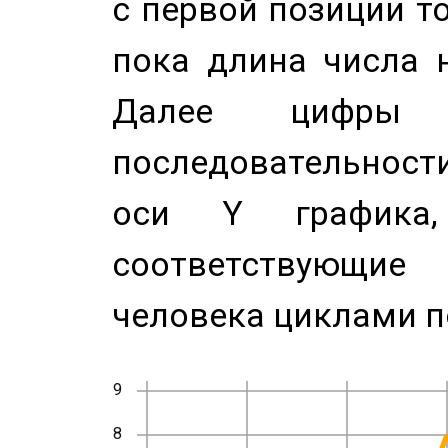
с первой позиции то
пока длина числа н
Далее цифры 
последовательност
оси Y график
соответствующи
человека циклами п