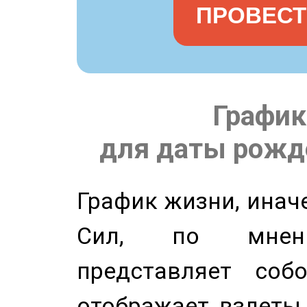
ПРОВЕСТ
График
для даты рожде
График жизни, инач
Сил, по мнени
представляет соб
отображает взлеты 