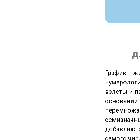
д
График ж
нумеролог
взлеты и п
основании
перемножа
семизначны
добавляютс
самого чис