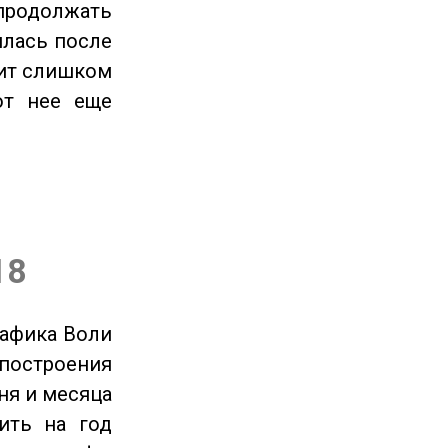
продолжать
илась после
оит слишком
от нее еще
18
рафика Воли
 построения
ня и месяца
ить на год