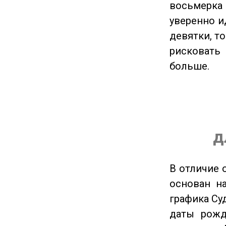
восьмерка 
уверенно и
девятки, т
рисковать
больше.
д
В отличие 
основан на
графика Су
даты рожд