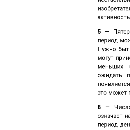
изобретате
активность
5
— Пятерк
период мож
Нужно быт
могут прине
меньших ч
ожидать п
появляется
это может 
8
— Число 
означает н
период ден