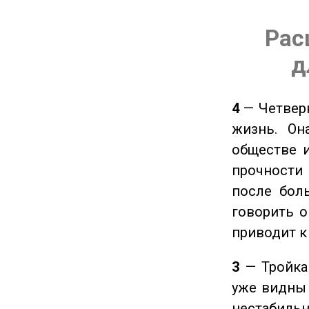
Рас
д
4
— Четверк
жизнь. Он
обществе и
прочности
после боль
говорить о
приводит к
3
— Тройка 
уже видны 
нестабил