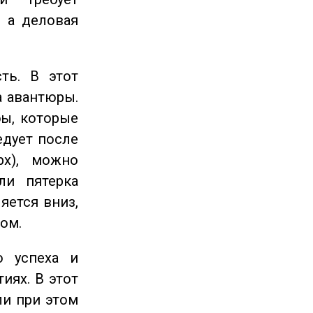
 а деловая
ть. В этот
а авантюры.
ы, которые
едует после
рх), можно
ли пятерка
яется вниз,
ом.
 успеха и
иях. В этот
ли при этом