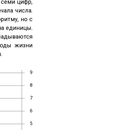
 семи цифр,
чала числа.
ритму, но с
на единицы.
ладываются
годы жизни
.