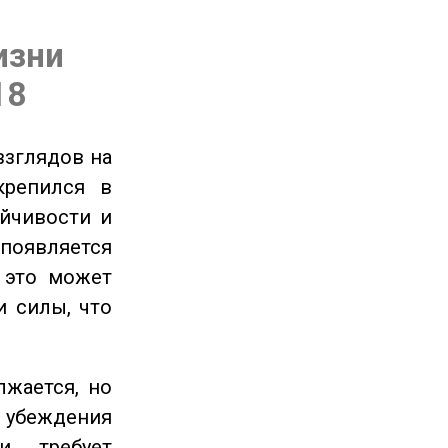
изни
18
взглядов на
крепился в
ойчивости и
появляется
 это может
и силы, что
жается, но
и убеждения
и требует