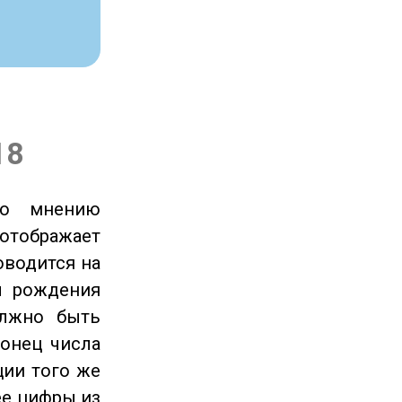
18
по мнению
отображает
оводится на
ы рождения
олжно быть
онец числа
ции того же
ее цифры из