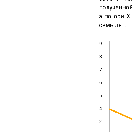
полученной
а по оси X
семь лет.