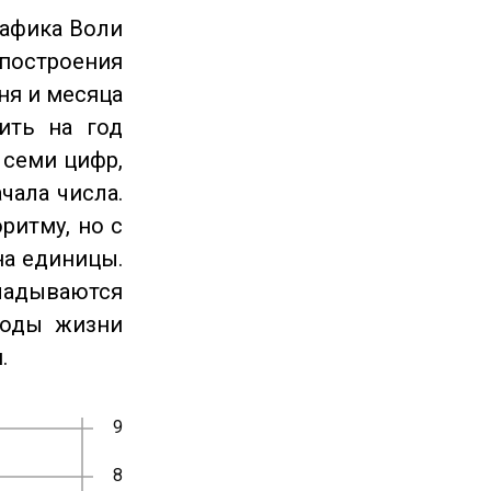
рафика Воли
 построения
ня и месяца
ить на год
 семи цифр,
чала числа.
ритму, но с
на единицы.
ладываются
годы жизни
.