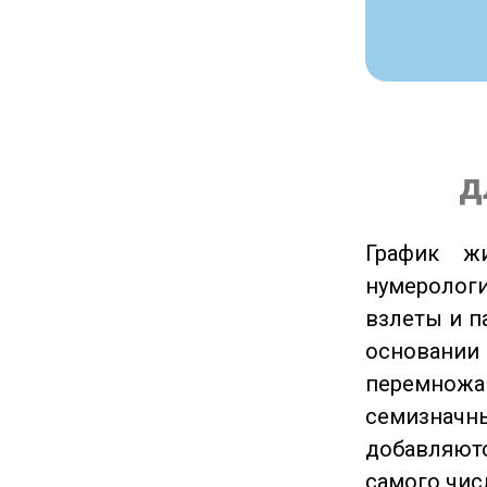
д
График ж
нумеролог
взлеты и п
основании
перемножа
семизначны
добавляютс
самого чис