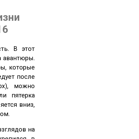
изни
16
ть. В этот
а авантюры.
ы, которые
едует после
рх), можно
ли пятерка
яется вниз,
ом.
взглядов на
крепился в