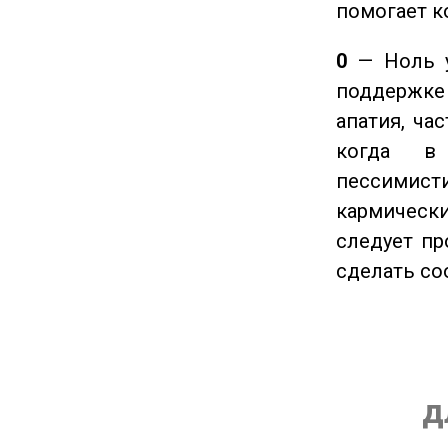
помогает к
0
— Ноль у
поддержке 
апатия, ча
когда в
пессимис
кармическ
следует пр
сделать с
д