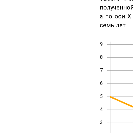
полученной
а по оси X
семь лет.