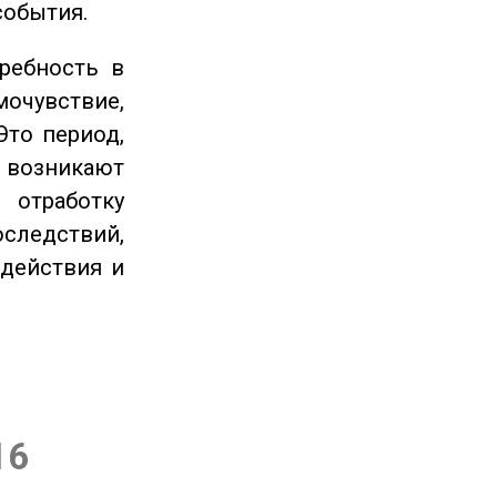
события.
ребность в
очувствие,
Это период,
озникают
отработку
следствий,
 действия и
16