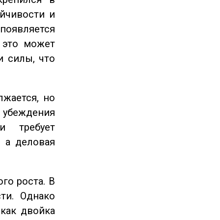
ойчивости и
появляется
 это может
и силы, что
жается, но
и убеждения
и требует
 а деловая
го роста. В
ти. Однако
 как двойка