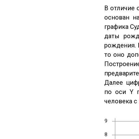
В отличие 
основан на
графика Су
даты рожд
рождения. 
то оно доп
Построение
предварите
Далее циф
по оси Y 
человека с 