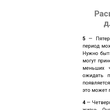
Рас
д
5
— Пятерк
период мож
Нужно быт
могут прине
меньших ч
ожидать п
появляется
это может 
4
— Четверк
жизнь. Он