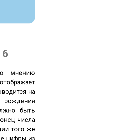
16
по мнению
отображает
оводится на
ы рождения
олжно быть
онец числа
ции того же
ее цифры из