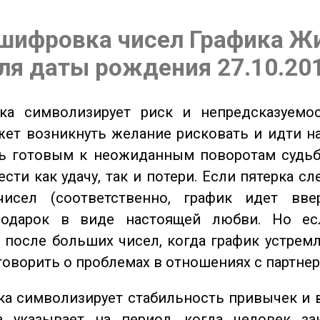
шифровка чисел Графика Ж
ля даты рождения 27.10.20
а символизирует риск и непредсказуемос
ет возникнуть желание рисковать и идти н
ь готовым к неожиданным поворотам судьб
сти как удачу, так и потери. Если пятерка сл
исел (соответственно, график идет вве
одарок в виде настоящей любви. Но ес
 после больших чисел, когда график устремл
говорить о проблемах в отношениях с партнер
а символизирует стабильность привычек и 
а указывает на период, когда человек за