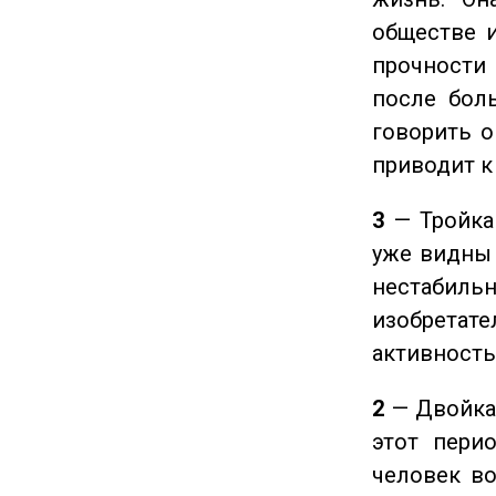
обществе и
прочности
после боль
говорить о
приводит к
3
— Тройка 
уже видны 
нестабил
изобретате
активность
2
— Двойка 
этот пери
человек во