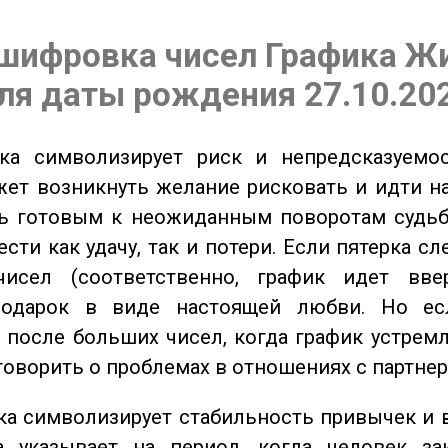
шифровка чисел Графика Ж
ля даты рождения 27.10.20
а символизирует риск и непредсказуемос
ет возникнуть желание рисковать и идти н
ь готовым к неожиданным поворотам судьб
сти как удачу, так и потери. Если пятерка сл
исел (соответственно, график идет вве
одарок в виде настоящей любви. Но ес
 после больших чисел, когда график устремл
говорить о проблемах в отношениях с партнер
а символизирует стабильность привычек и 
а указывает на период, когда человек за