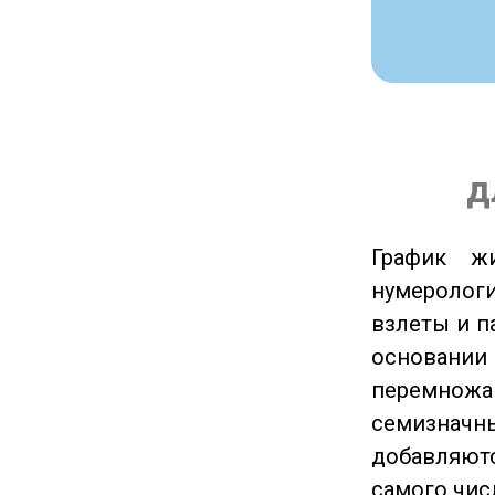
д
График ж
нумеролог
взлеты и п
основании
перемножа
семизначны
добавляютс
самого чис