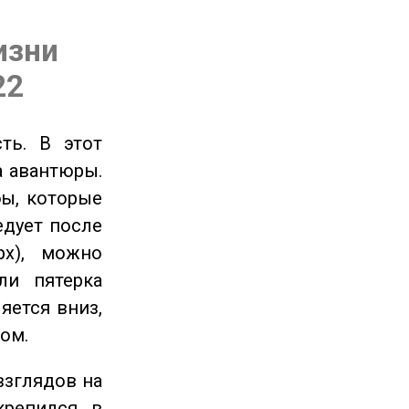
изни
22
ть. В этот
а авантюры.
ы, которые
едует после
рх), можно
ли пятерка
яется вниз,
ом.
взглядов на
крепился в