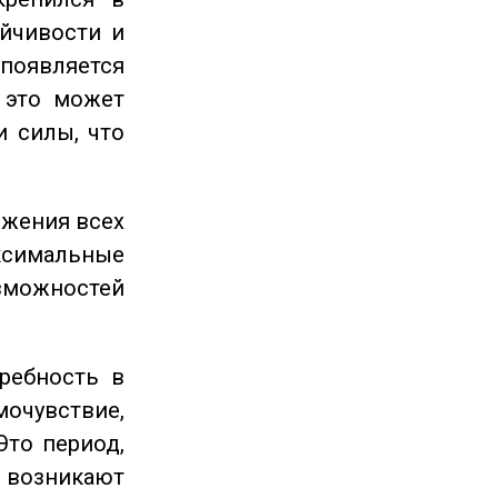
ойчивости и
появляется
 это может
и силы, что
ижения всех
симальные
зможностей
ребность в
очувствие,
Это период,
озникают