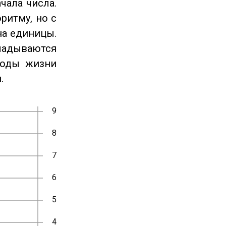
чала числа.
ритму, но с
на единицы.
ладываются
годы жизни
.