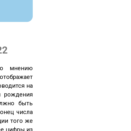
22
по мнению
отображает
оводится на
ы рождения
олжно быть
онец числа
ции того же
ее цифры из