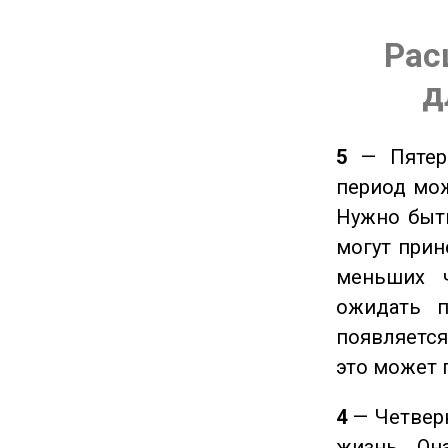
Рас
д
5
— Пятерк
период мож
Нужно быт
могут прине
меньших ч
ожидать п
появляется
это может 
4
— Четверк
жизнь. Он