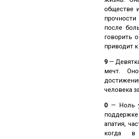
обществе и
прочности
после боль
говорить о
приводит к
9
— Девятка
мечт. Он
достижения
человека з
0
— Ноль у
поддержке 
апатия, ча
когда в