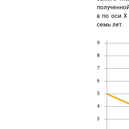
полученной
а по оси X
семь лет.