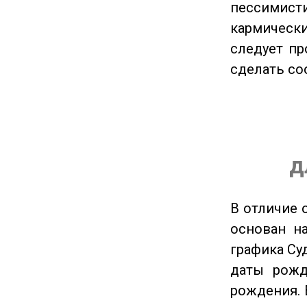
пессимис
кармическ
следует пр
сделать с
д
В отличие 
основан на
графика Су
даты рожд
рождения. 