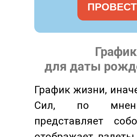
ПРОВЕСТ
График
для даты рожде
График жизни, инач
Сил, по мнени
представляет соб
отображает взлеты 