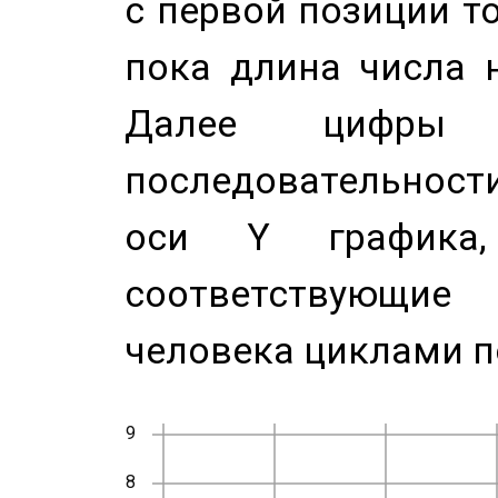
с первой позиции то
пока длина числа н
Далее цифры 
последовательност
оси Y график
соответствующи
человека циклами п