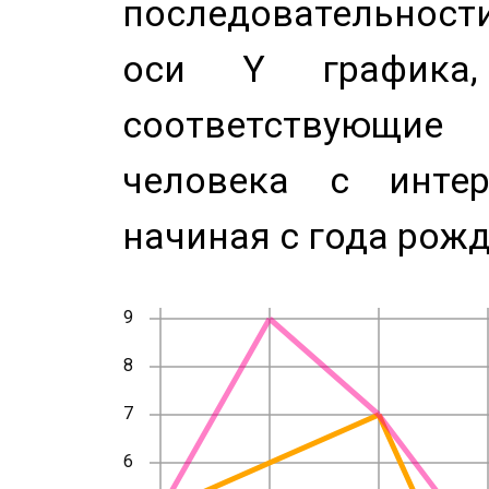
последовательност
оси Y график
соответствующи
человека с инте
начиная с года рожд