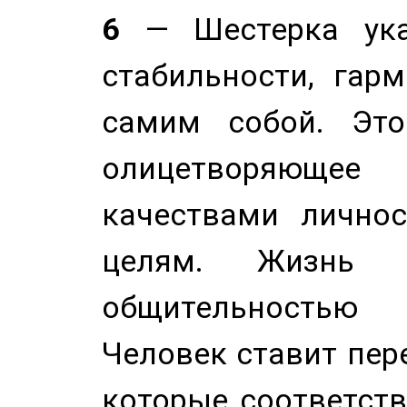
6
— Шестерка ука
стабильности, гар
самим собой. Это
олицетворяюще
качествами лично
целям. Жизнь б
общительностью
Человек ставит пере
которые соответст