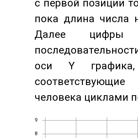
с первой позиции то
пока длина числа н
Далее цифры 
последовательност
оси Y график
соответствующи
человека циклами п