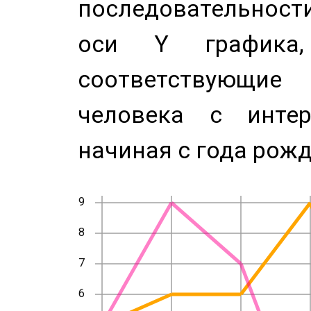
последовательност
оси Y график
соответствующи
человека с инте
начиная с года рожд