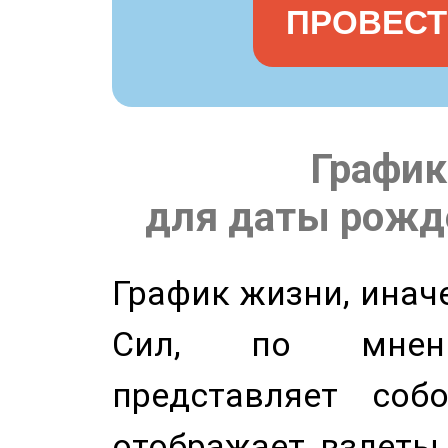
ПРОВЕСТ
График
для даты рожде
График жизни, инач
Сил, по мнени
представляет соб
отображает взлеты 