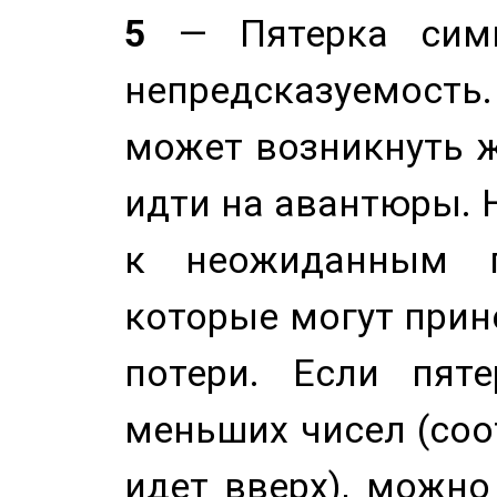
5
— Пятерка симв
непредсказуемост
может возникнуть ж
идти на авантюры. 
к неожиданным п
которые могут прине
потери. Если пяте
меньших чисел (соо
идет вверх), можно