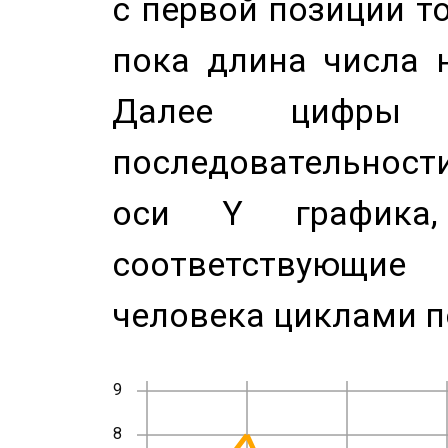
с первой позиции то
пока длина числа н
Далее цифры 
последовательност
оси Y график
соответствующи
человека циклами п