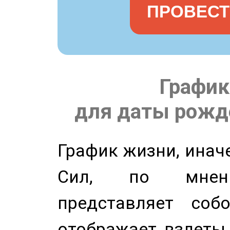
ПРОВЕСТ
График
для даты рожде
График жизни, инач
Сил, по мнени
представляет соб
отображает взлеты 