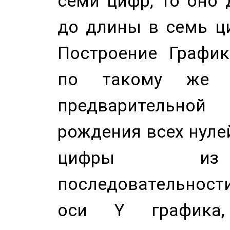
семи цифр, то оно 
до длины в семь ци
Построение График
по такому же а
предварительной
рождения всех нуле
цифры из 
последовательност
оси Y график