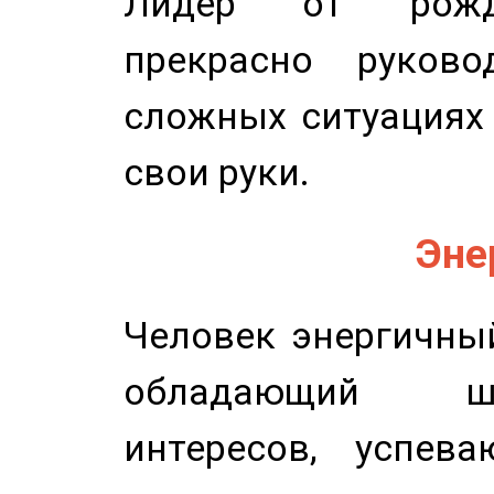
Лидер от рожде
прекрасно руков
сложных ситуациях 
свои руки.
Эне
Человек энергичный
обладающий ш
интересов, успев