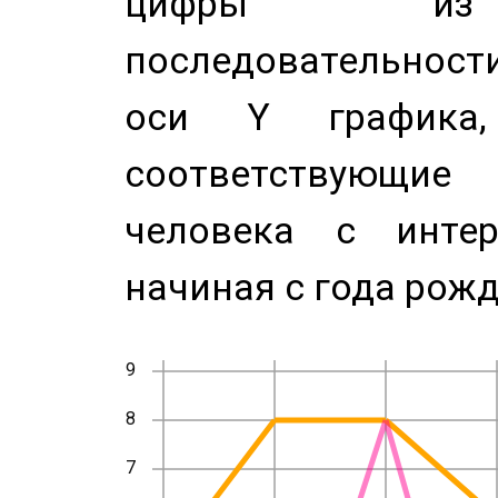
цифры из 
последовательност
оси Y график
соответствующи
человека с инте
начиная с года рожд