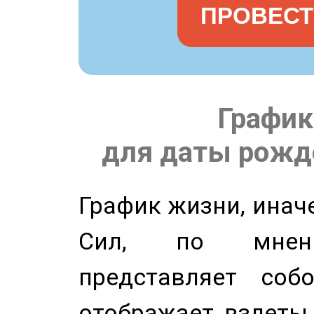
ПРОВЕСТ
График
для даты рожде
График жизни, инач
Сил, по мнени
представляет соб
отображает взлеты 