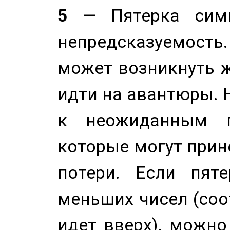
5
— Пятерка симв
непредсказуемост
может возникнуть ж
идти на авантюры. 
к неожиданным п
которые могут прине
потери. Если пяте
меньших чисел (соо
идет вверх), можно