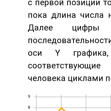
с первой позиции то
пока длина числа н
Далее цифры 
последовательност
оси Y график
соответствующи
человека циклами п