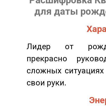
Расшифровка Кв
для даты рожде
Хара
Лидер от рожде
прекрасно руков
сложных ситуациях 
свои руки.
Эне