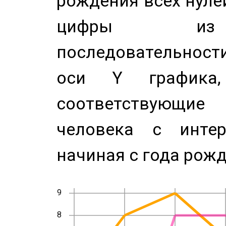
рождения всех нуле
цифры из 
последовательност
оси Y график
соответствующи
человека с инте
начиная с года рожд