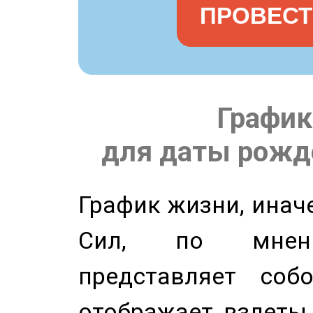
ПРОВЕСТ
График
для даты рожде
График жизни, инач
Сил, по мнени
представляет соб
отображает взлеты 