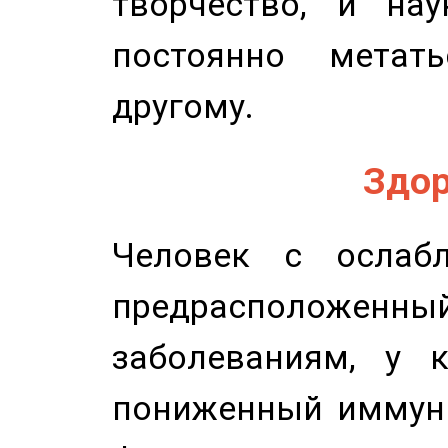
творчество, и нау
постоянно метат
другому.
Здор
Человек с ослабл
предрасположенн
заболеваниям, у 
пониженный иммунит