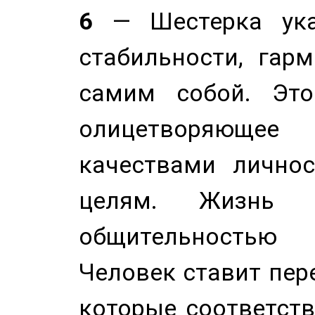
6
— Шестерка ука
стабильности, гар
самим собой. Это
олицетворяюще
качествами лично
целям. Жизнь б
общительностью
Человек ставит пере
которые соответст