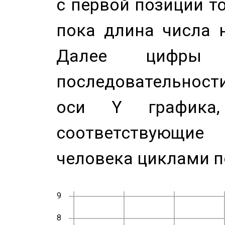
с первой позиции то
пока длина числа н
Далее цифры 
последовательност
оси Y график
соответствующи
человека циклами п