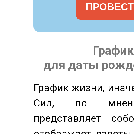
ПРОВЕСТ
График
для даты рожде
График жизни, инач
Сил, по мнени
представляет соб
отображает взлеты 