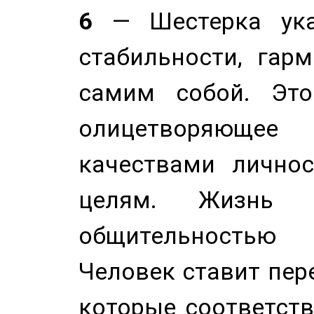
6
— Шестерка ука
стабильности, гар
самим собой. Это
олицетворяюще
качествами лично
целям. Жизнь б
общительностью
Человек ставит пере
которые соответст