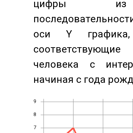
цифры из 
последовательност
оси Y график
соответствующи
человека с инте
начиная с года рожд