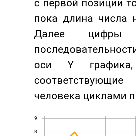
с первой позиции то
пока длина числа н
Далее цифры 
последовательност
оси Y график
соответствующи
человека циклами п