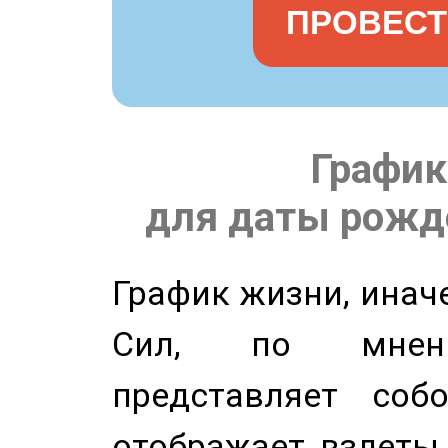
ПРОВЕСТ
График
для даты рожде
График жизни, инач
Сил, по мнени
представляет соб
отображает взлеты 