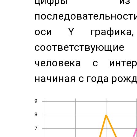
цифры из 
последовательност
оси Y график
соответствующи
человека с инте
начиная с года рожд