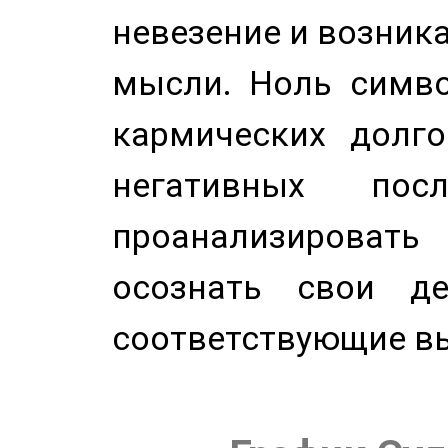
невезение и возник
мысли. Ноль симво
кармических долго
негативных посл
проанализирова
осознать свои де
соответствующие в