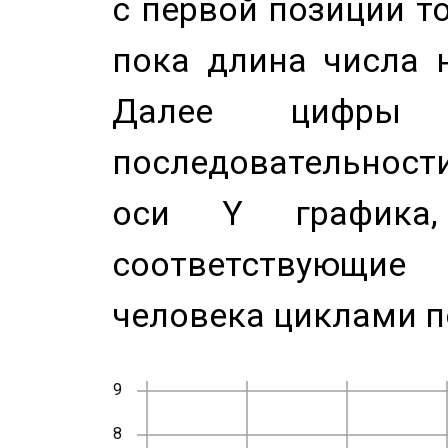
с первой позиции то
пока длина числа н
Далее цифры 
последовательност
оси Y график
соответствующи
человека циклами п